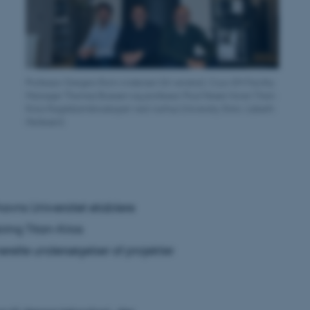
Professor Gregers Rom Andersen (til venstre), Cryo-EM Facility
Manager Thomas Boesen og professor Poul Nissen foran Titan-
Krios flagskibsmikroskopet ved Aarhus University (foto: Lisbeth
Heilesen).
avns Universitet etablere
ring Titan-Krios
erelle undersøgelser af projekter