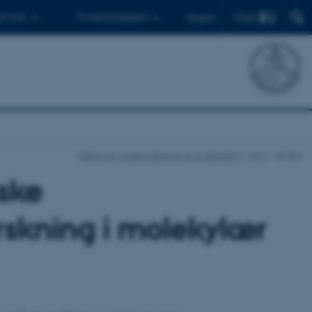
Find
 ph.d.er
Til medarbejdere
English
Institut for Molekylærbiologi og Genetik
Nyt
Nyhed
iske
orskning i molekylær