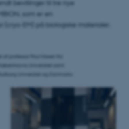
t bevillinger til tre nye
l EMBION, som er en
pi (cryo-EM) på biologiske materialer.
af professor Poul Nissen fra
 Københavns Universitet samt
 Aalborg Universitet og Danmarks