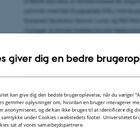
EMBION skal sikre, at danske forskere får adgan
sammen med Den Europæiske XFEL i Hamburg,
European Spallation Source i Lund, og 950 MHz
muliggør, at danske forskere bevarer førerpositio
Poul Nissen udtaler:
s giver dig en bedre brugerop
- Det bliver af virkelig stor betydning for de
at vi kan opbygge en stærk infrastruktur på cr
revolutionerende for alle livsvidenskaber ved 
itet kan give dig den bedste brugeroplevelse, når du vælger ”A
biomolekylers struktur og funktion og cellebio
es gemmer oplysninger om, hvordan en bruger interagerer med
biokemiske signal- og synteseveje. Vi har mege
er anonymiseret, og de kan ikke bruges til at identificere dig d
kigge på – både i akademisk forskning og virk
t samtykke under Cookies i webstedets footer. Universitetet br
kies sat af vores samarbejdspartnere.
Læs også
”Elektronmikrospopi på Dansk Road