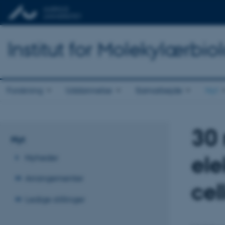
Institut for Molekylærbio
Forskning
Uddannelse
Samarbejde
Nyt
30 
Nyt
ele
Nyheder
Arrangementer
cel
Ledige stillinger