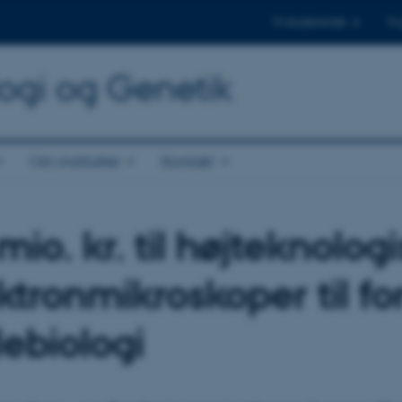
Til studerende
Til
logi og Genetik
Om instituttet
Kontakt
mio. kr. til højteknolog
ktronmikroskoper til f
lebiologi