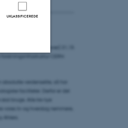
UKLASSIFICEREDE
llinger
nter for elektronik (X-Power) 31,15
 forskningsinfrastruktur CERN
Uklassificerede
absolutte verdenselite, så har
ere nogle
ogiske faciliteter. Derfor er det
rer uden disse
e skal bruge. Alle tre nye
øre vores liv og hverdag nemmere,
y Ahlers.