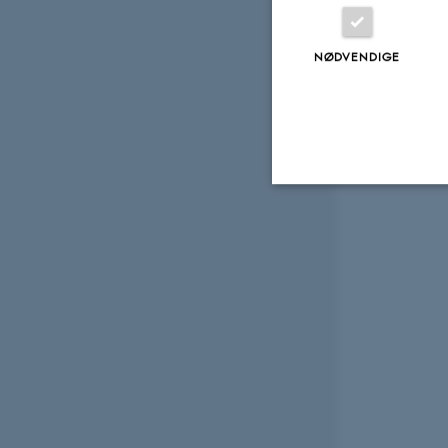
NØDVENDIGE
Nødvendige
Nødvendige cooki
grundlæggende fu
cookies.
Navn