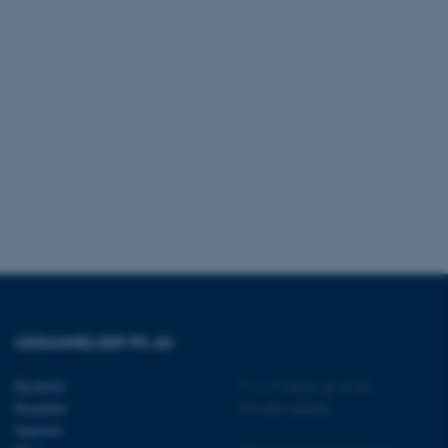
crosoft to securely verify
crosoft to securely verify
istinguish between
 beneficial for the
e valid reports on the use
istinguish between
 beneficial for the
e valid reports on the use
istinguish between
 beneficial for the
e valid reports on the use
ure as a hosting platform
ing, this cookie ensures
UDDANNELSER PÅ AU
isitor browsing session
he same server in the
Bachelor
©
—
Cookies på au.dk
he CloudFlare service to
Kandidat
Privatlivspolitik
fic and override any
d on the visitor's IP
Ingeniør
or supporting a website's