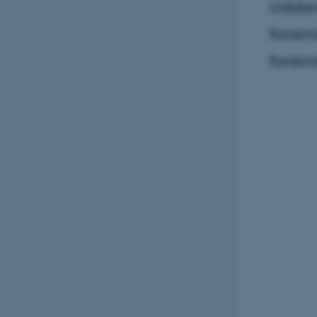
Uddann
forskn
forskn