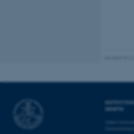
esctx
fpc
__cf_bm
__cf_bm
Revideret 09.12
__cf_bm
ARRAffinitySameSite
INSTITUT F
GENETIK
cf_clearance
Aarhus Universit
Universitetsbye