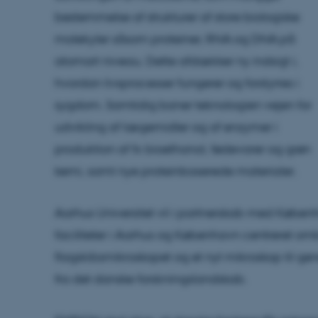
bestemmelse af strukturer af store biologiske
molekyler såsom proteiner, RNA og DNA på
atomart niveau. Dette afdækker ny indsigt i,
hvordan livsprocesser fungerer og forstyrres i
sygdom. Samtidig baner teknologien vejen for
udvikling af lægemidler og af enzymer i
produktion af fx bioethanol, fødevarer og grøn
kemi, samt nye proteinbaserede materialer.
Aarhus Universitet vil i partnerskab med Københ
faciliteter i Aarhus og København centreret omk
flagskibsmikroskopet og et nyt mikroskop til gen
fra det danske forskningslandskab.