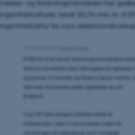
elses- og forskningsministeren har godkend
ingsinfrastrukturer, heraf 30,76 mio. kr. ti
ingsinfrastruktur for cryo-elektronmikrosko
8. november 2018
af
Lisbeth Heilesen
EMBION er et dansk forskningssamarbejde ledet 
Aarhus Universitet med deltagelse af ligeledes
Syddansk Universitet og Statens Serum Institut.
Tekniske Universitet støtter ligeledes op om
EMBION.
Cryo-EM teknologien tildeltes sidste år
Nobelprisen i kemi til tre pionerer inden for
udviklingen af metoderne, som muliggør