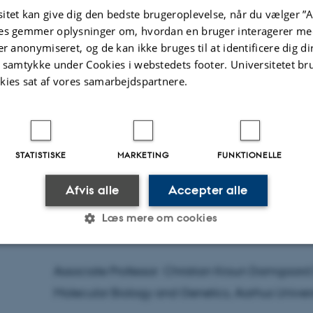
Afhandlingens titel:
About structural and functi
itet kan give dig den bedste brugeroplevelse, når du vælger ”A
es gemmer oplysninger om, hvordan en bruger interagerer med
flippase family ATP10
er anonymiseret, og de kan ikke bruges til at identificere dig d
Kontaktinfo:
Klara Theresa Scholtissek, e-mail: 
t samtykke under Cookies i webstedets footer. Universitetet br
36605190
kies sat af vores samarbejdspartnere.
Bedømmelsesudvalg:
Professor Anja Thoe Fuglsang, Department of P
STATISTISKE
MARKETING
FUNKTIONELLE
University of Copenhagen, Danmark
Afvis alle
Accepter alle
Dr. rer. nat. Maike Bublitz-Meier, Institut für Tran
Læs mere om cookies
Universität im Fürstentum, Liechtenstein
Associate Professor Christian Kroun Damgaard 
Statistiske
Marketing
Funktionelle
Molecular Biology and Genetics, Aarhus Univer