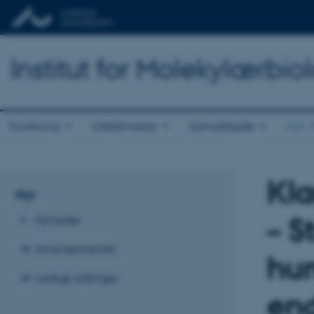
Institut for Molekylærbio
Forskning
Uddannelse
Samarbejde
Nyt
Kla
Nyt
– S
Nyheder
Arrangementer
hum
Ledige stillinger
en