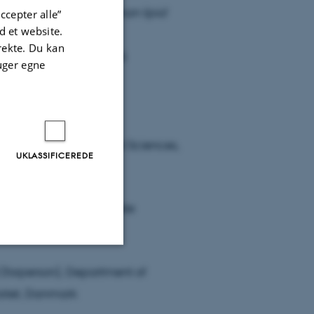
onal studies of the human lipid
ccepter alle”
 et website.
irekte. Du kan
klsc@mg.au.dk, tlf.: +45
uger egne
lant and Environmental Sciences,
UKLASSIFICEREDE
slationale Medizin, Private
(forperson), Department of
Uklassificerede
sitet, Danmark