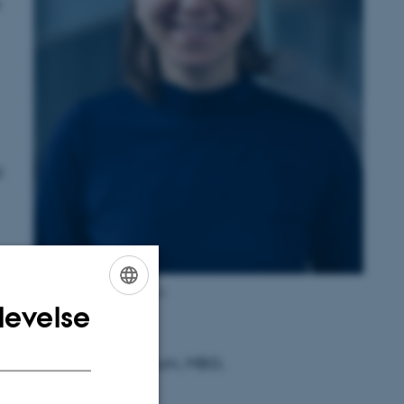
l
Klara Theresa Scholtissek
levelse
ENGLISH
DANISH
 Merete Barker Auditorium, MBG,