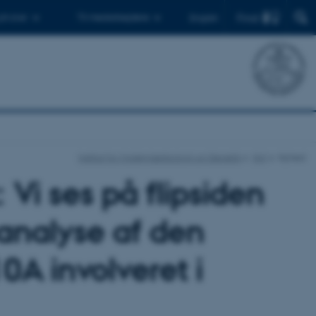
Find
 ph.d.er
Til medarbejdere
English
Institut for Molekylærbiologi og Genetik
Nyt
Nyhed
 Vi ses på flipsiden
 analyse af den
0A involveret i