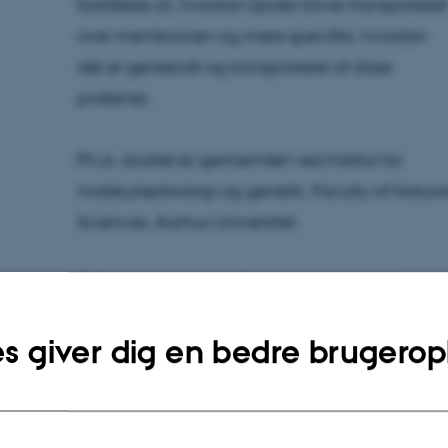
forståelse af, hvordan lipider bliver transporteret
over membranen og mere specifikt, hvordan
det er genkendt og transporteret af disse
proteiner.
Ph.d.-studiet er gennemført ved Institut for
molekylærbiologi og genetik, Faculty of Natura
Sciences, Aarhus Universitet.
Dette resumé er udarbejdet af den ph.d.-
studerende.
s giver dig en bedre brugerop
Tid:
Fredag den 1. november 2024 kl. 13:00
Sted:
Building 1253, room 211, Lecture Theatre
Aarhus University, Bartholins Allé 3, 8000 Århus