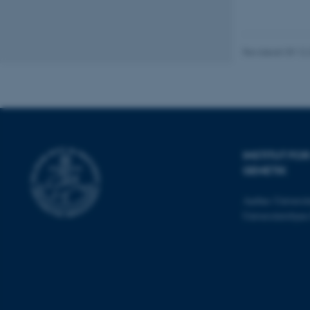
JSESSIONID
Revideret 09.12
ARRAffinity
esctx
INSTITUT F
fpc
GENETIK
__cf_bm
Aarhus Universit
Universitetsbye
__cf_bm
__cf_bm