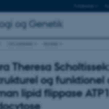
Til studerende
Til
logi og Genetik
Om instituttet
Kontakt
ra Theresa Scholtissek:
trukturel og funktionel
an lipid flippase ATP1
docytose