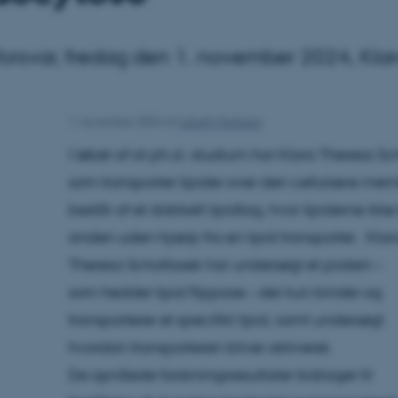
forsvar, fredag den 1. november 2024, Kla
1. november 2024
af
Lisbeth Heilesen
I løbet af sit ph.d.-studium har Klara Theresa Sch
som transporter lipider over den cellulære m
består af et dobbelt lipidlag, hvor lipiderne ikke
anden uden hjælp fra en lipid transporter. Klar
Theresa Scholtissek har undersøgt et protein –
som hedder lipid flippase – der kun binder og
transporterer et specifikt lipid, samt undersøgt
hvordan transporteren bliver aktiveret.
De opnåede forskningsresultater bidrager til