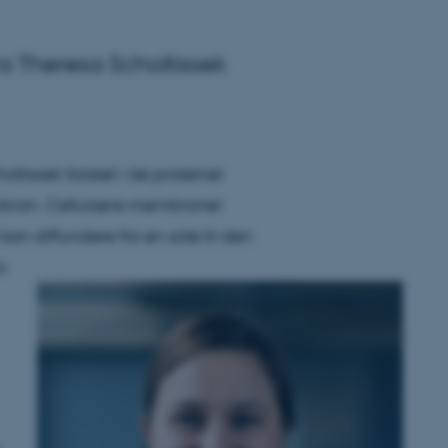
ra Theresa Scholtissek
oltissek forsket i de proteiner
embran. Cellulære membraner
 kan diffundere fra en side til den
a