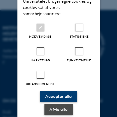
Universitetet bruger egne cookies og
cookies sat af vores
samarbejdspartnere.
INSTITUT FOR
MOLEKYLÆRBIOLOGI OG
NØDVENDIGE
STATISTISKE
GENETIK
Aarhus Universitet
Universitetsbyen 81, 8000 Aarhus
MARKETING
FUNKTIONELLE
C
UKLASSIFICEREDE
Accepter alle
OM OS
UDDANNELSER PÅ AU
Afvis alle
Profil
Bachelor