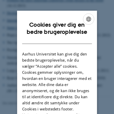
(16.12.2013)
Developing tools to combat fungi in barley
(16.12.2013)
Internationalisation with a vengeance
(29.10.2013)
Cookies giver dig en
Super maize can put sustainable food on the table
(21.3.2013)
ENGLISH
bedre brugeroplevelse
Plants recognise pathogenic and beneficial microorganisms (1.11.2012)
DANISH
Two top scientists awarded DKK 95 million (15.4.2011)
Prestigious European grant to Jens Stougaard (26.1.2011)
Aarhus Universitet kan give dig den
Simona Radutoiu awarded tenure as Associate Professor in plant
bedste brugeroplevelse, når du
molecular genetics (14.1.2011)
vælger ”Accepter alle” cookies.
Large grant for studying new technology for plant breeding (4.1.2011)
Cookies gemmer oplysninger om,
Keep it simple: symbiosis in plants goes back to basics (13.4.2010)
hvordan en bruger interagerer med et
website. Alle dine data er
Aarhus Universitet får fem ud af otte nye danske forskningscentre
anonymiseret, og de kan ikke bruges
(08.1.2008)
til at identificere dig direkte. Du kan
altid ændre dit samtykke under
Revideret 24.11.2022
-
Lisbeth Heilesen
Cookies i webstedets footer.