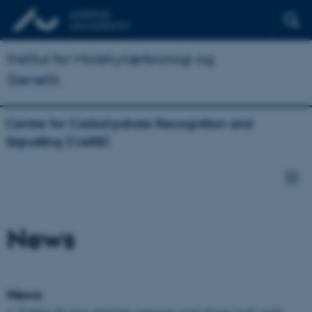
Institut for Molekylærbiologi og
Genetik
Centre for Carbohydrate Recognition and
Signalling (CARB)
News
News
Fighting the most important contagious swine disease in the world