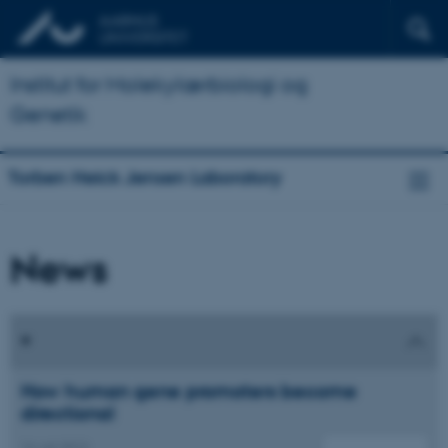
Institut for Molekylærbiologi og
Genetik
Torben Heick Jensen Laboratory
News
How human gene promoters become
directional
14. juli 2013