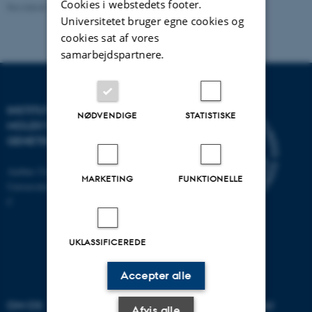
Cookies i webstedets footer.
Revideret 24.11.2022
Universitetet bruger egne cookies og
cookies sat af vores
samarbejdspartnere.
INSTITUT FOR
NØDVENDIGE
STATISTISKE
MOLEKYLÆRBIOLOGI OG
GENETIK
Aarhus Universitet
MARKETING
FUNKTIONELLE
Universitetsbyen 81, 8000 Aarhus
C
UKLASSIFICEREDE
Accepter alle
OM OS
UDDANNELSER PÅ AU
Afvis alle