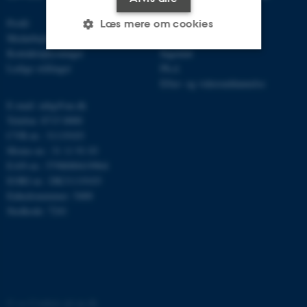
Profil
Bachelor
Læs mere om cookies
Medarbejdere
Kandidat
Kontaktoplysninger
Ingeniør
Ledige stillinger
Ph.d.
Nødvendige
Statistiske
Marketing
Efter- og videreuddannelse
Funktionelle
Uklassificerede
E-mail: mbg@au.dk
Telefon: 8715 0000
CVR-nr.: 31119103
Moms-nr.: 31 11 91 03
Nødvendige cookies hjælper
EAN-nr.: 5798000419964
med at gøre hjemmesiden
EORI-nr.: DK31119103
brugbar ved at aktivere nogle
Enhedsnummer: 5400
grundlæggende funktioner
Stedkode: 7241
som navigation mm.
Hjemmesiden kan ikke
fungerer uden disse cookies.
©
—
Cookies på au.dk