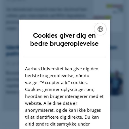
An international research team has disclosed how
cellular gene transcription and RNA degradation
processes collaborate to achieve a directional
output…
Cookies giver dig en
ENGLISH
bedre brugeroplevelse
Identification of a novel mRNA degradation
DANISH
pathway in humans
02. juli 2013
Aarhus Universitet kan give dig den
Researchers from Denmark and Poland have
bedste brugeroplevelse, når du
uncovered a novel molecular pathway, which
vælger ”Accepter alle” cookies.
regulates gene expression in the cytoplasm of
Cookies gemmer oplysninger om,
human cells. The…
hvordan en bruger interagerer med et
website. Alle dine data er
anonymiseret, og de kan ikke bruges
til at identificere dig direkte. Du kan
altid ændre dit samtykke under