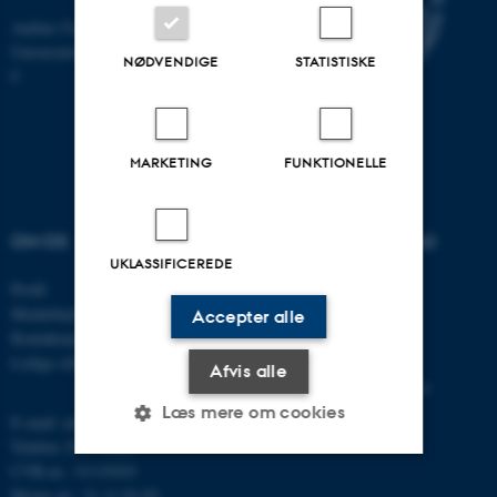
Aarhus Universitet
Universitetsbyen 81, 8000 Aarhus
NØDVENDIGE
STATISTISKE
C
MARKETING
FUNKTIONELLE
OM OS
UDDANNELSER PÅ AU
UKLASSIFICEREDE
Profil
Bachelor
Medarbejdere
Kandidat
Accepter alle
Kontaktoplysninger
Ingeniør
Ledige stillinger
Ph.d.
Afvis alle
Efter- og videreuddannelse
Læs mere om cookies
E-mail: mbg@au.dk
Telefon: 8715 0000
CVR-nr.: 31119103
Moms-nr.: 31 11 91 03
Nødvendige
Statistiske
Marketing