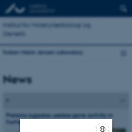
Institut for Molekylærbiologi og
Genetik
Torben Heick Jensen Laboratory
News
Proteins suppress useless gene activity in
human cells
24. november 2013