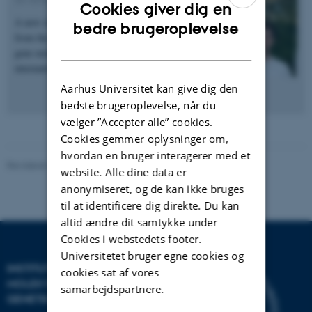
Cookies giver dig en
A new study shows how our cells sort the wheat
ENGLISH
bedre brugeroplevelse
from the chaff in a tangle of useful and useless
DANISH
gene molecules. In collaboration with
international…
Aarhus Universitet kan give dig den
bedste brugeroplevelse, når du
vælger ”Accepter alle” cookies.
Cookies gemmer oplysninger om,
hvordan en bruger interagerer med et
Revideret 24.11.2022
website. Alle dine data er
anonymiseret, og de kan ikke bruges
til at identificere dig direkte. Du kan
altid ændre dit samtykke under
Cookies i webstedets footer.
Universitetet bruger egne cookies og
INSTITUT FOR
cookies sat af vores
MOLEKYLÆRBIOLOGI OG
samarbejdspartnere.
GENETIK