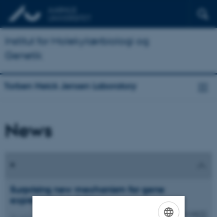
Institut for Molekylærbiologi og
Genetik
Torben Heick Jensen Laboratory
News
Surprising new mechanism for gene
expression regulation
26. juni 2015
-
Forskning