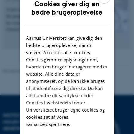
Cookies giver dig en
A new important role for a protein connected to
ENGLISH
bedre brugeroplevelse
the proper function of neurons has been discovered
DANISH
by a research group from MBG, Aarhus
University.…
Aarhus Universitet kan give dig den
bedste brugeroplevelse, når du
vælger ”Accepter alle” cookies.
Cookies gemmer oplysninger om,
hvordan en bruger interagerer med et
Revideret 24.11.2022
website. Alle dine data er
anonymiseret, og de kan ikke bruges
til at identificere dig direkte. Du kan
altid ændre dit samtykke under
Cookies i webstedets footer.
Universitetet bruger egne cookies og
INSTITUT FOR
cookies sat af vores
MOLEKYLÆRBIOLOGI OG
samarbejdspartnere.
GENETIK