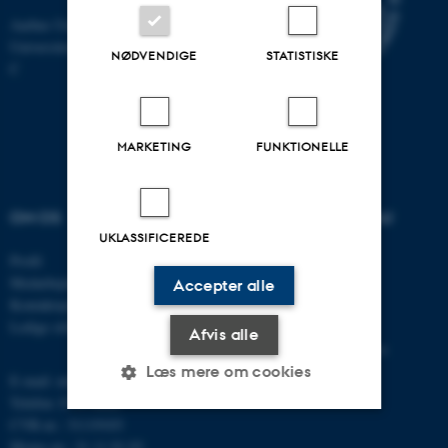
Aarhus Universitet
Universitetsbyen 81, 8000 Aarhus
NØDVENDIGE
STATISTISKE
C
MARKETING
FUNKTIONELLE
OM OS
UDDANNELSER PÅ AU
UKLASSIFICEREDE
Profil
Bachelor
Medarbejdere
Kandidat
Accepter alle
Kontaktoplysninger
Ingeniør
Ledige stillinger
Ph.d.
Afvis alle
Efter- og videreuddannelse
Læs mere om cookies
E-mail: mbg@au.dk
Telefon: 8715 0000
CVR-nr.: 31119103
Moms-nr.: 31 11 91 03
Nødvendige
Statistiske
Marketing