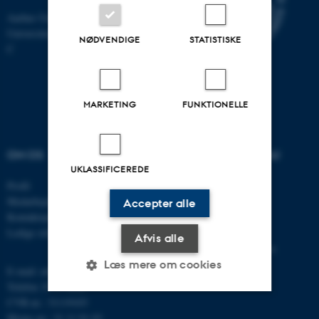
Aarhus Universitet
Universitetsbyen 81, 8000 Aarhus
NØDVENDIGE
STATISTISKE
C
MARKETING
FUNKTIONELLE
OM OS
UDDANNELSER PÅ AU
UKLASSIFICEREDE
Profil
Bachelor
Medarbejdere
Kandidat
Accepter alle
Kontaktoplysninger
Ingeniør
Ledige stillinger
Ph.d.
Afvis alle
Efter- og videreuddannelse
Læs mere om cookies
E-mail: mbg@au.dk
Telefon: 8715 0000
CVR-nr.: 31119103
Moms-nr.: 31 11 91 03
Nødvendige
Statistiske
Marketing