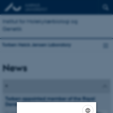
Institut for Molekylærbiologi og
Genetik
Torben Heick Jensen Laboratory
News
Torben appointed member of the Royal
Danish Society of Sciences and Letters
27. april 2016
-
Forskning