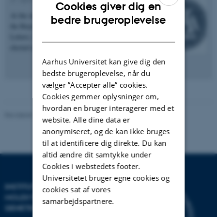
Cookies giver dig en
At the meeting of members on 31 March 2016 in
ENGLISH
bedre brugeroplevelse
the Royal Danish Academy of Sciences and
DANISH
Letters, Professor Torben Heick Jensen was
elected member of…
Aarhus Universitet kan give dig den
bedste brugeroplevelse, når du
vælger ”Accepter alle” cookies.
Cookies gemmer oplysninger om,
hvordan en bruger interagerer med et
Revideret 24.11.2022
website. Alle dine data er
anonymiseret, og de kan ikke bruges
til at identificere dig direkte. Du kan
altid ændre dit samtykke under
Cookies i webstedets footer.
Universitetet bruger egne cookies og
INSTITUT FOR
cookies sat af vores
MOLEKYLÆRBIOLOGI OG
samarbejdspartnere.
GENETIK