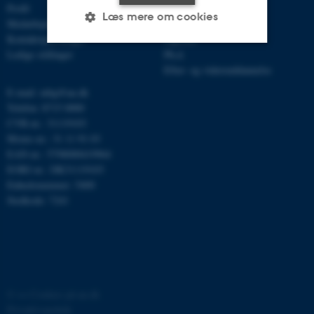
Profil
Bachelor
Læs mere om cookies
Medarbejdere
Kandidat
Kontaktoplysninger
Ingeniør
Ledige stillinger
Ph.d.
Efter- og videreuddannelse
Nødvendige
Statistiske
Marketing
E-mail: mbg@au.dk
Funktionelle
Uklassificerede
Telefon: 8715 0000
CVR-nr.: 31119103
Moms-nr.: 31 11 91 03
EAN-nr.: 5798000419964
Nødvendige cookies hjælper
EORI-nr.: DK31119103
med at gøre hjemmesiden
Enhedsnummer: 5400
brugbar ved at aktivere nogle
Stedkode: 7241
grundlæggende funktioner
som navigation mm.
Hjemmesiden kan ikke
fungerer uden disse cookies.
©
—
Cookies på au.dk
Privatlivspolitik