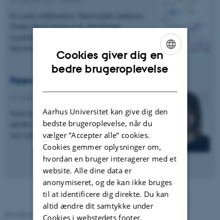
In a joint collaboration, Søren Lykke-Andersen,
Torben Heick Jensen et al. and German
researchers have characterized a cellular activity
that protects…
Cookies giver dig en
ENGLISH
bedre brugeroplevelse
Farewells
DANISH
24. februar 2021
-
Nyhed
Aarhus Universitet kan give dig den
Good luck with future to PostDocs Maria Gockert
bedste brugeroplevelse, når du
and Ross Cordiner who recently left the lab. It
vælger ”Accepter alle” cookies.
was a pleasure having you around!
Cookies gemmer oplysninger om,
hvordan en bruger interagerer med et
website. Alle dine data er
anonymiseret, og de kan ikke bruges
til at identificere dig direkte. Du kan
altid ændre dit samtykke under
Revideret 24.11.2022
Cookies i webstedets footer.