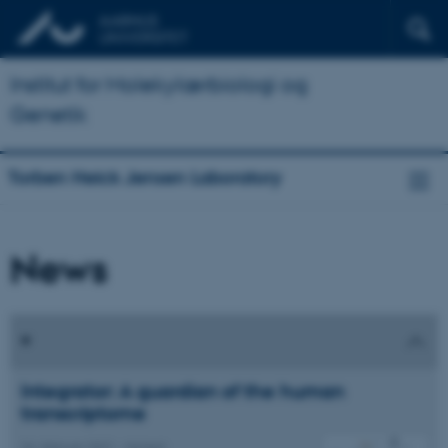
Institut for Molekylærbiologi og
Genetik
Torben Heick Jensen Laboratory
News
Integrator: A guardian of the human
transcriptome
24. februar 2021
-
Nyhed