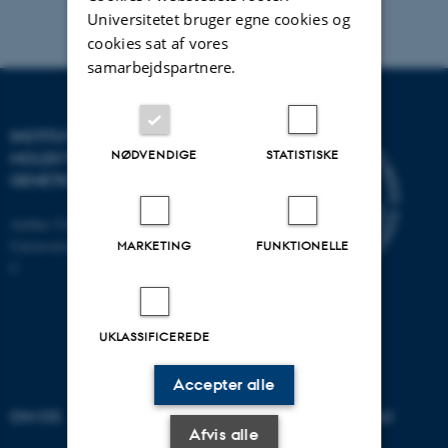
Universitetet bruger egne cookies og
cookies sat af vores
samarbejdspartnere.
INSTITUT FOR
NØDVENDIGE
STATISTISKE
MOLEKYLÆRBIOLOGI OG
GENETIK
Aarhus Universitet
Universitetsbyen 81, 8000 Aarhus
MARKETING
FUNKTIONELLE
C
UKLASSIFICEREDE
Accepter alle
OM OS
UDDANNELSER PÅ AU
Afvis alle