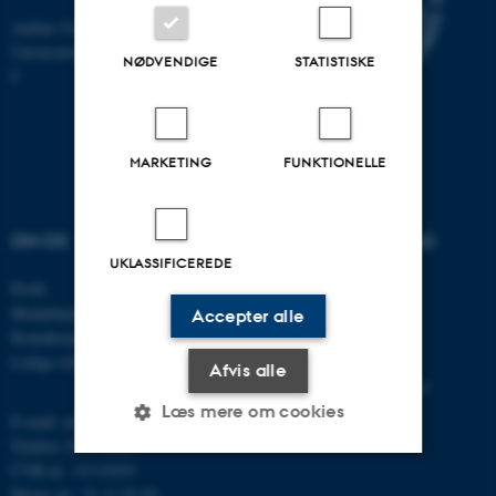
Aarhus Universitet
Universitetsbyen 81, 8000 Aarhus
NØDVENDIGE
STATISTISKE
C
MARKETING
FUNKTIONELLE
OM OS
UDDANNELSER PÅ AU
UKLASSIFICEREDE
Profil
Bachelor
Medarbejdere
Kandidat
Accepter alle
Kontaktoplysninger
Ingeniør
Ledige stillinger
Ph.d.
Afvis alle
Efter- og videreuddannelse
Læs mere om cookies
E-mail: mbg@au.dk
Telefon: 8715 0000
CVR-nr.: 31119103
Moms-nr.: 31 11 91 03
Nødvendige
Statistiske
Marketing