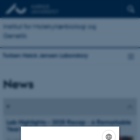
Institut for Molekylærbiologi og
Genetik
Torben Heick Jensen Laboratory
News
Lab Highlights – 2025 Recap - A Remarkable
Year of Growth and Achievement
20. januar 2026