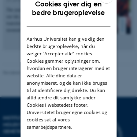
Cookies giver dig en
The year 2025 was a rich and dynamic period for
ENGLISH
bedre brugeroplevelse
our lab, marked by scientific progress, team
DANISH
transitions, international engagement, and shared
moments…
Aarhus Universitet kan give dig den
bedste brugeroplevelse, når du
vælger ”Accepter alle” cookies.
Cookies gemmer oplysninger om,
hvordan en bruger interagerer med et
Revideret 24.11.2022
website. Alle dine data er
anonymiseret, og de kan ikke bruges
til at identificere dig direkte. Du kan
altid ændre dit samtykke under
Cookies i webstedets footer.
Universitetet bruger egne cookies og
INSTITUT FOR
cookies sat af vores
MOLEKYLÆRBIOLOGI OG
samarbejdspartnere.
GENETIK