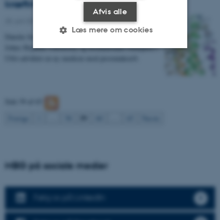
kræftmedicin
Afvis alle
28. juni 2012
-
Offentligheden / Pressen
Læs mere om cookies
Danske forskere har i samarbejde med forskere fra
Johns Hopkins University og biotekfirmaet Genspera i
USA udviklet en ny medicin mod prostatakræft.
Nødvendige
Statistiske
Marketing
Funktionelle
Uklassificerede
Side 59 af 65
59
Forrige
1
…
58
60
…
65
Næste
Nødvendige cookies hjælper
med at gøre hjemmesiden
brugbar ved at aktivere nogle
grundlæggende funktioner
MBG på sociale medier
som navigation mm.
Hjemmesiden kan ikke
Følg os på LinkedIn
fungerer uden disse cookies.