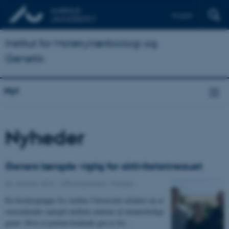
English
Institut for Molekylærbiologi og
Genetik
Nyt
Nyheder
Geners længde vigtig for aktivitetsniveauet
02. oktober 2012
-
Offentligheden / Pressen
En forskergruppe fra Aarhus Universitet afslører nu et
overraskende samspil mellem enderne af menneskelige
gener: Hvis et protein-kodende gen er for…