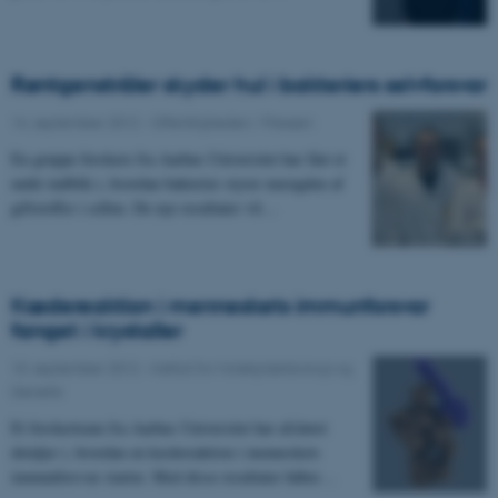
Røntgenstråler skyder hul i bakteriers selvforsvar
14. september 2012
-
Offentligheden / Pressen
En gruppe forskere fra Aarhus Universitet har fået et
unikt indblik i, hvordan bakterier styrer mængden af
giftstoffer i cellen. De nye resultater vil…
Kædereaktion i menneskets immunforsvar
fanget i krystaller
10. september 2012
-
Institut for Molekylærbiologi og
Genetik
Et forskerteam fra Aarhus Universitet har afsløret
detaljer i, hvordan en kædereaktion i menneskets
immunforsvar starter. Med disse resultater håber…