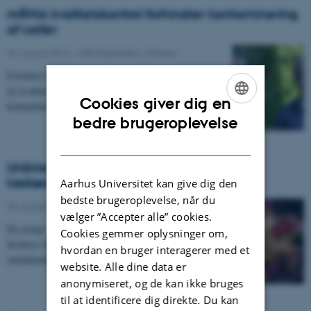
mRNA kvalitetskontrol forhindrer kontaminering
af celler
24. august 2012
-
Offentligheden / Pressen
Forskere fra Aarhus Universitet har netop kortlagt en
ny kvalitetskontrolmekanisme, som forhindrer
Cookies giver dig en
kontaminering af celler med umodent mRNA. Dette…
ENGLISH
bedre brugeroplevelse
DANISH
Unikke fordøjelsesenzymer opdaget hos
kødædende plante
Aarhus Universitet kan give dig den
bedste brugeroplevelse, når du
20. august 2012
-
Offentligheden / Pressen
vælger ”Accepter alle” cookies.
En nyligt offentliggjort undersøgelse foretaget af
Cookies gemmer oplysninger om,
forskere fra Aarhus Universitet giver den hidtil mest
hvordan en bruger interagerer med et
omfattende analyse af protein-sammensætningen…
website. Alle dine data er
anonymiseret, og de kan ikke bruges
til at identificere dig direkte. Du kan