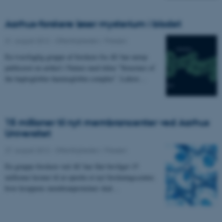
Aarhus-forskere løser mysterium i blodet
31. august 2012
-
Offentligheden / Pressen
En tværfaglig gruppe af forskere fra AU har netop
publiceret en artikel i Nature med titlen ”Structure of
the haptoglobin–haemoglobin complex". Lektor…
15 millioner til nyt membrancenter ved Aarhus
Universitet
27. august 2012
-
Offentligheden / Pressen
En gruppe forskere ved AU har fået bevilget 15
millioner kroner til at oprette et nyt forskningscenter,
hvor kroppens membranproteiner skal…