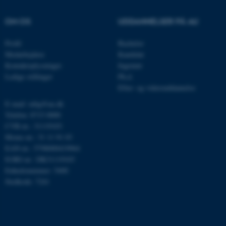
Microsoft Corporation
.au.dk
OM OS
UDDANNELSER PÅ AU
Profil
Bachelor
Medarbejdere
Kandidat
JSESSIONID
Oracle Corporation
Kontaktoplysninger
Ingeniør
.au.dk
Ledige stillinger
Ph.d.
Efter- og videreuddannelse
E-mail: mbg@au.dk
ARRAffinity
Microsoft Corporation
Telefon: 8715 0000
.mitstudie.au.dk
CVR-nr.: 31119103
Moms-nr.: 31 11 91 03
EAN-nr.: 5798000419964
EORI-nr.: DK31119103
esctx
Microsoft Corporation
Enhedsnummer: 5400
.login.microsoftonline.com
Stedkode: 7241
fpc
Microsoft Corporation
login.microsoftonline.com
__cf_bm
Cloudflare Inc.