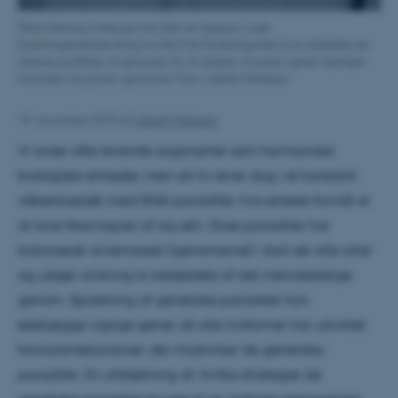
Peter Refsing Andersen har fået en Sapere Aude
forskningslederbevilling fra Det Frie Forskningsråds til at afdække de
interne konflikter af genomer for at afsløre, hvordan gener kæmper
hinanden for plads i genomet. Foto: Lisbeth Heilesen
19. november 2019
af
Lisbeth Heilesen
Vi anser ofte levende organismer som harmoniske
biologiske enheder, men alt liv lever dog i et konstant
våbenkapløb med DNA-parasitter, hvis eneste formål er
at lave flere kopier af sig selv. Disse parasitter har
koloniseret arvemassen (genomerne) i stort set alle arter
og udgør omkring to tredjedele af det menneskelige
genom. Spredning af genetiske parasitter kan
ødelægge vigtige gener, så alle livsformer har udviklet
forsvarsmekanismer, der modvirker de genetiske
parasitter. En afdækning af, hvilke strategier de