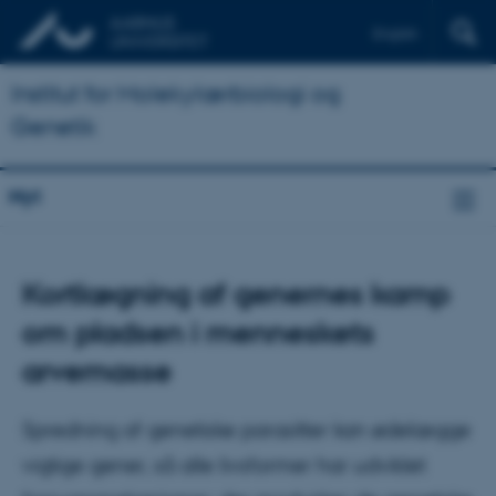
English
Institut for Molekylærbiologi og
Genetik
Nyt
Kortlægning af genernes kamp
om pladsen i menneskets
arvemasse
Spredning af genetiske parasitter kan ødelægge
vigtige gener, så alle livsformer har udviklet