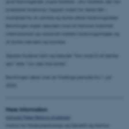
fungerer uden disse cookies.
give fremragende, yngre forskere – dvs. forskere, der har
præsteret forskning i toppen inden for deres felt –
mulighed for at udvikle og styrke deres forskningsideer.
Bevillingen sigter desuden mod at fremme mobilitet
Navn
Udbyder / Domæne
internationalt og nationalt mellem forskningsmiljøer og
be_typo_user
TYPO3 Association
.au.dk
at styrke netværk og karriere.
Sapere Aude
er latin og betyder "hav mod til at tænke
fe_typo_user
selv" eller "vov den frie tanke".
Typo3 Association
.au.dk
Bevillingen løber over en fireårige periode fra 1. juli
2020.
Mere information
Adjunkt Peter Refsing Andersen
Institut for Molekylærbiologi og Genetik og Aarhus