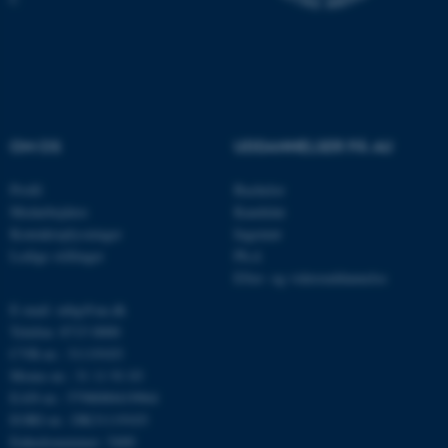
login.microsoftonline.com
__cf_bm
Cloudflare Inc.
.pure.au.dk
__cf_bm
Cloudflare Inc.
OM OS
UDDANNELSER PÅ AU
.linkedin.com
Profil
Bachelor
Medarbejdere
Kandidat
Kontaktoplysninger
Ingeniør
__cf_bm
Cloudflare Inc.
Ledige stillinger
Ph.d.
.twitter.com
Efter- og videreuddannelse
E-mail: mbg@au.dk
Telefon: 8715 0000
ARRAffinitySameSite
Microsoft Corporation
CVR-nr.: 31119103
.ofn.au.dk
Moms-nr.: 31 11 91 03
EAN-nr.: 5798000419964
EORI-nr.: DK31119103
Enhedsnummer: 5400