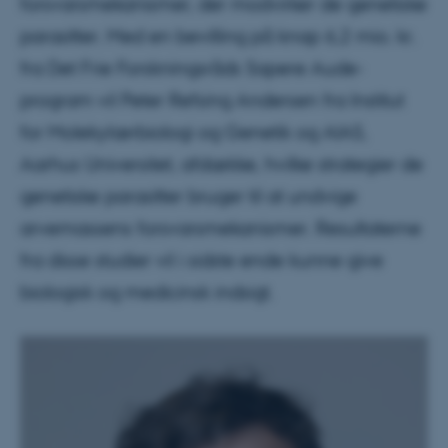
forsvarsmekanismer, der modvirker de genetiske
parasitter. Med en bevilling på knap 6,2 mio. kr.
fra Det Frie Forskningsråds Sapere Aude-
program vil Peter Refsing Andersen fra Institut
for Molekylærbiologi og Genetik og AIAS,
Aarhus Universitet, afdække, hvilke strategier de
genetiske parasitter bruger til at undvige
arvemassens forsvarsmekanismer. Resultaterne
fra disse studier vil i sidste ende kunne give
biologisk og medicinsk indsigt.