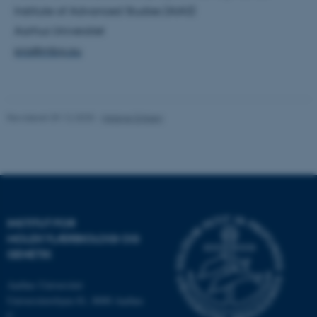
Institute of Advanced Studies (AIAS)
Aarhus Universitet
ASP.NET_SessionId
Microsoft Corporation
.au.dk
pra@mbg.au
JSESSIONID
Revideret 09.12.2025
-
Helene Eriksen
Oracle Corporation
.au.dk
ARRAffinity
Microsoft Corporation
.mitstudie.au.dk
INSTITUT FOR
MOLEKYLÆRBIOLOGI OG
GENETIK
esctx
Microsoft Corporation
.login.microsoftonline.com
Aarhus Universitet
Universitetsbyen 81, 8000 Aarhus
fpc
Microsoft Corporation
C