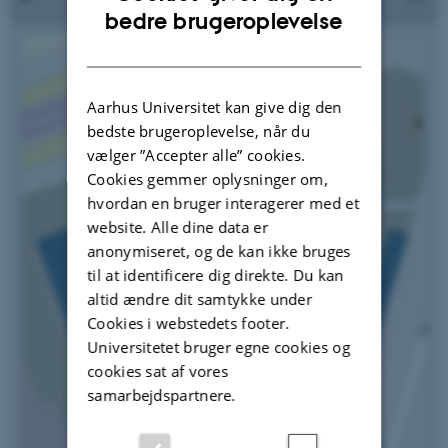
ENGLISH
bedre brugeroplevelse
DANISH
Aarhus Universitet kan give dig den
bedste brugeroplevelse, når du
vælger ”Accepter alle” cookies.
Cookies gemmer oplysninger om,
hvordan en bruger interagerer med et
website. Alle dine data er
anonymiseret, og de kan ikke bruges
til at identificere dig direkte. Du kan
altid ændre dit samtykke under
Cookies i webstedets footer.
Universitetet bruger egne cookies og
cookies sat af vores
samarbejdspartnere.