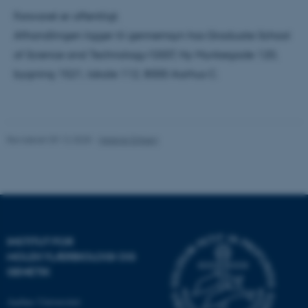
Hjemmesiden kan ikke
fungerer uden disse cookies.
Forsvaret er offentligt.
Afhandlingen ligger til gennemsyn hos Graduate School
of Science and Technology/GSST, Ny Munkegade 120,
bygning 1521, lokale 112, 8000 Aarhus C.
Navn
Udbyder / Domæne
be_typo_user
TYPO3 Association
.au.dk
Revideret 09.12.2025
-
Helene Eriksen
fe_typo_user
Typo3 Association
.au.dk
INSTITUT FOR
MOLEKYLÆRBIOLOGI OG
GENETIK
Aarhus Universitet