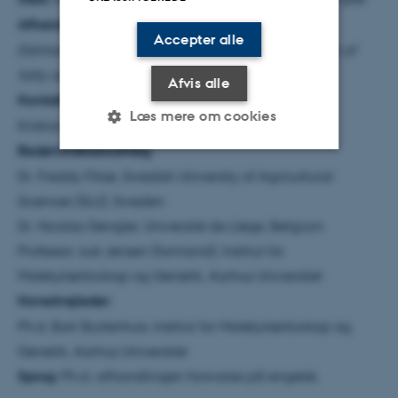
Afhandlingens titel:
Quantitative Milk Genomics:
Accepter alle
Estimation of variance components and prediction of
fatty acids in bovine milk
Afvis alle
Kontaktinfo:
Kristian Krag, e-mail:
Læs mere om cookies
Kristian.Krag@agrsci.dk, tlf.: 28768417
Bedømmelsesudvalg:
Dr. Freddy Fikse, Swedish University of Agricultural
Nødvendige
Statistiske
Marketing
Sciences (SLU), Sweden
Funktionelle
Uklassificerede
Dr. Nicolas Gengler, Université de Liège, Belgium
Professor Just Jensen (formand), Institut for
Molekylærbiologi og Genetik, Aarhus Universitet
Nødvendige cookies hjælper
Hovedvejleder:
med at gøre hjemmesiden
Ph.d. Bart Buitenhuis, Institut for Molekylærbiologi og
brugbar ved at aktivere nogle
Genetik, Aarhus Universitet
grundlæggende funktioner
Sprog:
Ph.d.-afhandlingen forsvares på engelsk.
som navigation mm.