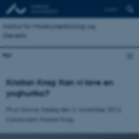
English
Institut for Molekylærbiologi og
Genetik
Nyt
Kristian Krag: Kan vi lave en
yoghurtko?
Ph.d.-forsvar, fredag den 2. november 2012.
Cand.scient. Kristian Krag.