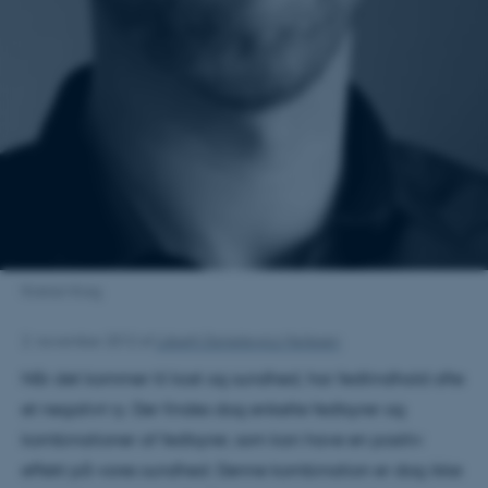
Kristian Krag
2. november 2012
af
Lisbeth Danielewicz Heilesen
Når det kommer til kost og sundhed, har fedtindhold ofte
et negativt ry. Der findes dog enkelte fedtsyrer og
kombinationer af fedtsyrer, som kan have en positiv
effekt på vores sundhed. Denne kombination er dog ikke