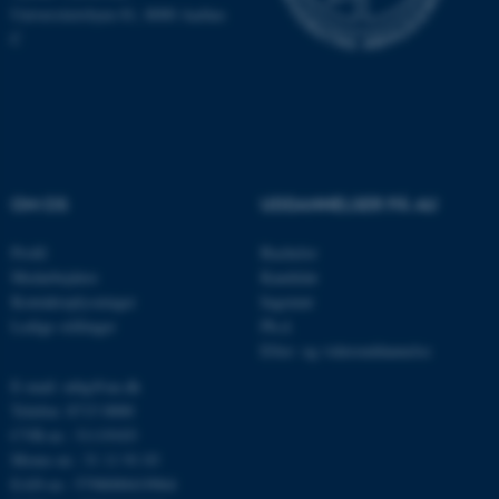
Universitetsbyen 81, 8000 Aarhus
C
ASP.NET_SessionId
Microsoft Corporation
.au.dk
OM OS
UDDANNELSER PÅ AU
JSESSIONID
Oracle Corporation
.au.dk
Profil
Bachelor
Medarbejdere
Kandidat
Kontaktoplysninger
Ingeniør
ARRAffinity
Microsoft Corporation
Ledige stillinger
Ph.d.
.mitstudie.au.dk
Efter- og videreuddannelse
E-mail: mbg@au.dk
Telefon: 8715 0000
CVR-nr.: 31119103
esctx
Microsoft Corporation
.login.microsoftonline.com
Moms-nr.: 31 11 91 03
EAN-nr.: 5798000419964