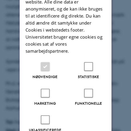
website. Alle dine data er
mulighederne for, at optimere på et eksisterende
anonymiseret, og de kan ikke bruges
alternativ til målinger af forskellige komponenter i mælk.
til at identificere dig direkte. Du kan
altid ændre dit samtykke under
Metoden, som er baseret på infrarøde målinger, vil i
Cookies i webstedets footer.
fremtiden gøre det både nemmere og meget billigere,
Universitetet bruger egne cookies og
at indhente information omkring hvordan mælken er
cookies sat af vores
sammensat.
samarbejdspartnere.
Samlet har resultaterne bidraget med endnu et skridt på
vejen mod mere produktspecialiserede køer.
NØDVENDIGE
STATISTISKE
Ph.d.-studiet er gennemført ved Center for Kvantitativ
Genetik og Genomforskning, Institut for Molekylær
Biologi og Genetik, Faculty of Science and Technology,
MARKETING
FUNKTIONELLE
Aarhus Universitet.
Tid:
Fredag den 2. november 2012 kl. 10.00
UKLASSIFICEREDE
Sted:
Auditoriet, AU Foulum, Blichers Allé 20, 8830 Tjele