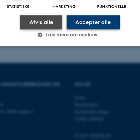
STATISTISKE
MARKETING
FUNKTIONELLE
Afvis alle
Accepter alle
Læs mere om cookies
Statistiske
Marketing
Funktionelle
OR MOLEKYLÆRBIOLOGI OG
OM OS
es hjælper med at gøre hjemmesiden brugbar ved at aktiv
nktioner som navigation mm. Hjemmesiden kan ikke funge
Profil
et
Medarbejdere
n 81, 8000 Aarhus C
Kontaktoplysninger
Ledige stillinger
Udbyder / Domæne
Udløb
Beskrivelse
E-mail: mbg@au.dk
30
Denne cookie sættes af
TYPO3 Association
minutter
TYPO3, og bruges til at 