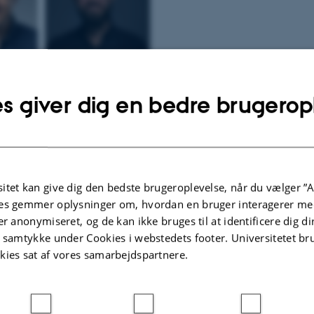
ningsprojekt kombinerer genetik og arkæologi for at
s giver dig en bedre brugerop
fædres reaktion på klimaforandringer
ciplinært forskningsprojekt vil kombinere viden fra arkæologi, genetik og klim
ar på, hvordan tidens store klimaforandringer påvirkede vores forfædres geneti
ktet realiseres med 4 millioner kroner fra Villum Fondens Synergy-program.
itet kan give dig den bedste brugeroplevelse, når du vælger ”A
.2025
-
Helene Eriksen
es gemmer oplysninger om, hvordan en bruger interagerer med
er anonymiseret, og de kan ikke bruges til at identificere dig d
t samtykke under Cookies i webstedets footer. Universitetet br
kies sat af vores samarbejdspartnere.