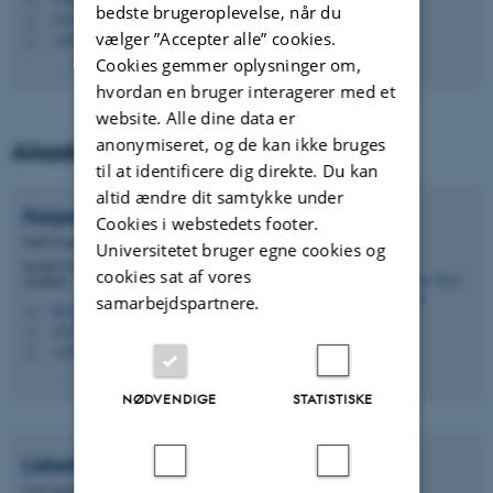
M
bedste brugeroplevelse, når du
1873, 619
H
vælger ”Accepter alle” cookies.
+4593588315
P
Cookies gemmer oplysninger om,
hvordan en bruger interagerer med et
website. Alle dine data er
anonymiseret, og de kan ikke bruges
Akademiske medarbejdere
til at identificere dig direkte. Du kan
altid ændre dit samtykke under
Kasper
Kjær-Sørensen
Cookies i webstedets footer.
Staff Scientist
Universitetet bruger egne cookies og
Institut for Molekylærbiologi og Genetik - Cellulær
cookies sat af vores
sundhed
samarbejdspartnere.
kks@mbg.au.dk
M
1872, 676
H
+4551446497
P
NØDVENDIGE
STATISTISKE
Lisbeth Schmidt
Laursen
Core facility manager