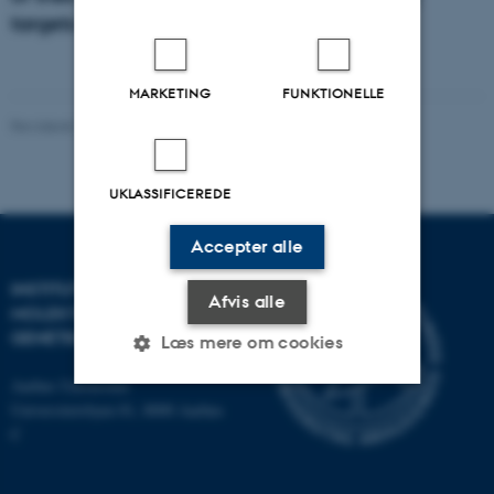
targets in human disease and pathogens.
MARKETING
FUNKTIONELLE
Revideret 13.11.2025
-
Karen Bech-Pedersen
UKLASSIFICEREDE
Accepter alle
INSTITUT FOR
Afvis alle
MOLEKYLÆRBIOLOGI OG
GENETIK
Læs mere om cookies
Aarhus Universitet
Universitetsbyen 81, 8000 Aarhus
Nødvendige
Statistiske
Marketing
C
Funktionelle
Uklassificerede