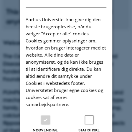
DANISH
This website is not being updated
Aarhus Universitet kan give dig den
anymore
bedste brugeroplevelse, når du
vælger ”Accepter alle” cookies.
Cookies gemmer oplysninger om,
Welcome
hvordan en bruger interagerer med et
website. Alle dine data er
The Centre for Membrane Pumps in Cells and
anonymiseret, og de kan ikke bruges
Disease - PUMPkin is a Centre of Excellence
til at identificere dig direkte. Du kan
funded by the Danish National Research
altid ændre dit samtykke under
Foundation.
Cookies i webstedets footer.
Universitetet bruger egne cookies og
PUMPkin research investigates the structure and
cookies sat af vores
mechanism of membrane proteins of the P-type
samarbejdspartnere.
family, such as the sodium pump, proton pump,
calcium pump, heavy metal pumps and lipid
flippases, as well as (patho)physiological aspects
of their function, and their potential as drug
NØDVENDIGE
STATISTISKE