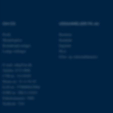
Nødvendige cookies hjælper
med at gøre hjemmesiden
OM OS
UDDANNELSER PÅ AU
brugbar ved at aktivere nogle
grundlæggende funktioner
Profil
Bachelor
som navigation mm.
Medarbejdere
Kandidat
Hjemmesiden kan ikke
Kontaktoplysninger
Ingeniør
Ledige stillinger
Ph.d.
fungerer uden disse cookies.
Efter- og videreuddannelse
E-mail: mbg@au.dk
Telefon: 8715 0000
Navn
Udbyder / Domæne
CVR-nr.: 31119103
be_typo_user
TYPO3 Association
Moms-nr.: 31 11 91 03
.au.dk
EAN-nr.: 5798000419964
EORI-nr.: DK31119103
Enhedsnummer: 5400
Stedkode: 7241
fe_typo_user
Typo3 Association
.au.dk