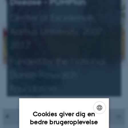
Disease - PUMPkin
Center of Excellence,
Aarhus University, 2007-
2017
Funded by the National
Danish Research
Foundation
Cookies giver dig en
ENGLISH
bedre brugeroplevelse