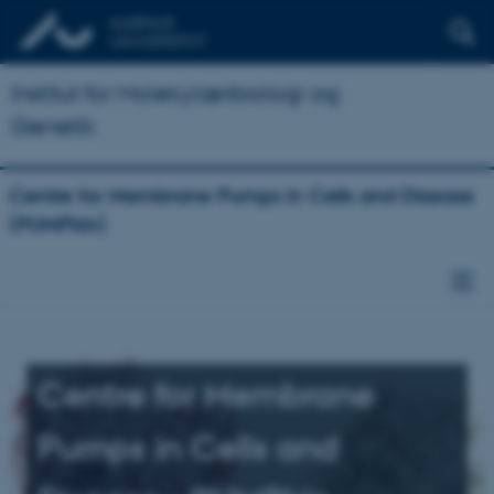
Institut for Molekylærbiologi og
Genetik
Centre for Membrane Pumps in Cells and Disease
(PUMPkin)
Centre for Membrane
Pumps in Cells and