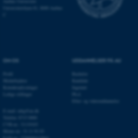
Aarhus Universitet
Hjemmesiden kan ikke
Universitetsbyen 81, 8000 Aarhus
fungerer uden disse cookies.
C
Navn
Udbyder / Domæne
be_typo_user
TYPO3 Association
.au.dk
OM OS
UDDANNELSER PÅ AU
Profil
Bachelor
fe_typo_user
Typo3 Association
.au.dk
Medarbejdere
Kandidat
Kontaktoplysninger
Ingeniør
Ledige stillinger
Ph.d.
Efter- og videreuddannelse
E-mail: mbg@au.dk
Telefon: 8715 0000
CVR-nr.: 31119103
Moms-nr.: 31 11 91 03
EAN-nr.: 5798000419964