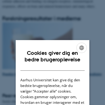
cellular adhesion and binding via integrin-receptors, immunological
responses, effects on bone and mineral homeostasis and many others.
Forskningsresultater i medierne
Cookies giver dig en
ENGLISH
bedre brugeroplevelse
DANISH
Populær beskrivelse af Esben Skipper Sørensens forskningsresultater
.
Aarhus Universitet kan give dig den
bedste brugeroplevelse, når du
vælger ”Accepter alle” cookies.
Peer-reviewed articles
Cookies gemmer oplysninger om,
Sortér efter:
Dato
|
Forfatter
|
Titel
hvordan en bruger interagerer med et