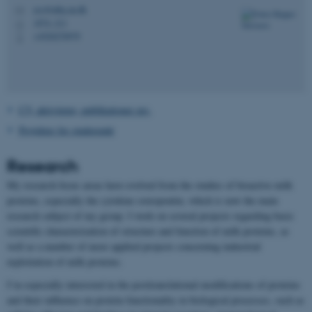
ess@mbg.au.dk
M
1874, 211
H
+4520270979
P
CV, aktiviteter, publikationer mv.
Projekter for studerende
Research
My research focus areas have evolved from the studies of bioactive milk
proteins, especially the cytokine osteopontin, which is now the main
research subject of my group. I work on several projects regarding basic
scientific characterization of structure and function of milk proteins, as
well as a number of more applied projects concerning industrial
exploitation of milk proteins.
I’m especially interested in the posttranslational modifications of proteins
and their influence on protein functionality in biological processes, such as