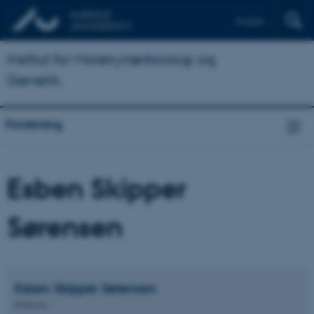
English
Institut for Molekylærbiologi og
Genetik
Forskning
Esben Skipper
Sørensen
Esben Skipper
Sørensen
Professor