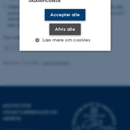
UKLASSIFICEREDE
Gøkhan, M. A.
, Sørensen, E. S.
& Baad-Hansen, L.
(2024).
Do milk
proteins relieve capsaicin-induced burning sensation in the oral cavity?
Accepter alle
Journal of Sensory Studies
,
39
(3), Artikel e12921.
https://doi.org/10.1111/joss.12921
Afvis alle
Viser resultater
1 til 5
ud af
119
Læs mere om cookies
1
2
3
4
5
6
7
8
9
10
Næste
Nødvendige
Statistiske
Marketing
Revideret 17.04.2026
-
Lisbeth Heilesen
Funktionelle
Uklassificerede
Nødvendige cookies hjælper
med at gøre hjemmesiden
INSTITUT FOR
brugbar ved at aktivere nogle
MOLEKYLÆRBIOLOGI OG
grundlæggende funktioner
GENETIK
som navigation mm.