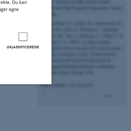
mice
. Abstract fra 20th Annual Vienna
irekte. Du kan
BioCenter PhD Program Symposium, Vienna,
uger egne
Østrig.
Pierre-Ferre, S., Collins, B., Lukacsovich, D.,
Wen, SA., Chai, Y., Winterer, J., Auerbach,
B., Li, M., Yan, J.
, Pedersen, L.
, Földy, C. &
Brown, S. A. (2022).
A single atypical
UKLASSIFICEREDE
phosphoswitch in specific SCN neurons gates
winter seasonality in mice
. Poster-session
præsenteret på Society for Research on
Biological Rhythms Biennial Conference,
Amelia Island, Florida, USA.
Viser resultater
1 til 5
ud af
43
1
2
3
4
5
6
7
8
9
Næste
Uklassificerede
ere nogle
rer uden disse