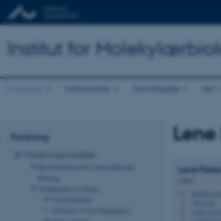
Institut for Molekylærbio
Forskning
Uddannelse
Samarbejde
Nyt
Lene
Forskning
Forskningsområder
Bioinformatics & Computational
Lene
Pede
Biology
Lektor
Molekylær sundhed
lp@mbg.au.
M
Yuya Hayashi
1874, 561
H
Christian Würtz Heegaard
+45871554
P
Claus Oxvig