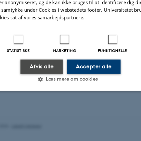
er anonymiseret, og de kan ikke bruges til at identificere dig d
athology
t samtykke under Cookies i webstedets footer. Universitetet br
eceptor functions
kies sat af vores samarbejdspartnere.
ector technology
STATISTISKE
MARKETING
FUNKTIONELLE
Afvis alle
Accepter alle
Læs mere om cookies
Statistiske
Marketing
Funktionelle
.2026
-
Lisbeth Heilesen
es hjælper med at gøre hjemmesiden brugbar ved at aktiv
nktioner som navigation mm. Hjemmesiden kan ikke funge