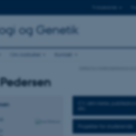
Til studerende
Til
logi og Genetik
Om instituttet
Kontakt
Institut for Molekylærbiologi og
 Pedersen
CV, aktiviteter, publikatio
rsen
etc.
dk
Projekter for studerende
79