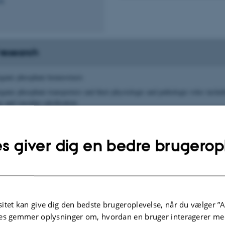
48
 research
organic phosphate homeostasis
rganic phosphate transporters and their physiologic and pathologic roles includ
 and vascular calcification
hosphate in normal and pathologic mineralization
cification
s giver dig en bedre brugerop
opathic basal ganglia calcification (FIBGC) (Fahr’s disease)
nd effects of hyperphosphatemia
ar diseases; cancer; cell metabolism and aging
itet kan give dig den bedste brugeroplevelse, når du vælger ”A
ifferentiation
es gemmer oplysninger om, hvordan en bruger interagerer med
fection