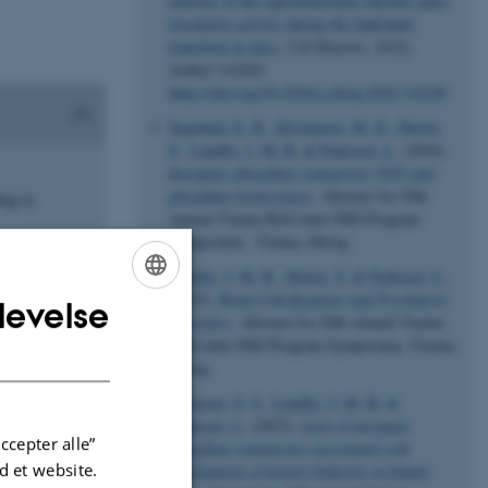
neurons of the suprachiasmatic nucleus gates
locomotor activity during the light/dark
transition in mice
.
Cell Reports
,
43
(5),
Artikel 114220.
https://doi.org/10.1016/j.celrep.2024.114220
Segelund, E. B.
, Kristensen, M. D.
, Holste,
S.
, Lundby, J. M. B.
& Pedersen, L.
(2024).
Inorganic phosphate transporter PiT2 and
phosphate homeostasis
. Abstract fra 20th
ing in
Annual Vienna BioCenter PhD Program
Symposium , Vienna, Østrig.
Lundby, J. M. B.
, Holste, S.
& Pedersen, L.
(2023).
Brain Calcifications and Psychiatric
levelse
ENGLISH
Disorders
. Abstract fra 20th Annual Vienna
BioCenter PhD Program Symposium, Vienna,
DANISH
Østrig.
Sørensen, S. S.
, Lundby, J. M. B.
&
Pedersen, L.
(2023).
Lack of inorganic
ccepter alle”
phosphate transporter associated with
 et website.
development of anxiety behavior in female