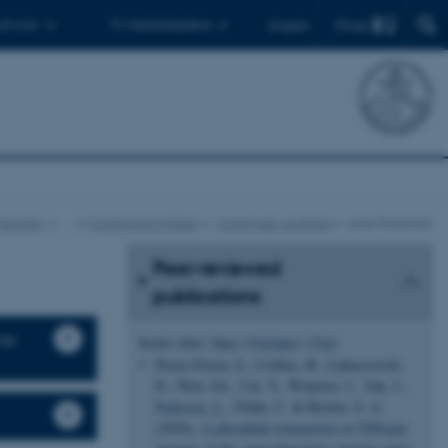
Find
 ph.d.er
Til medarbejdere
English
 Genetik
…
Forskningsområder
Molekylær sundhed
Lene Pedersen
Peer-reviewed
publications
ner
Sortér efter:
Dato
|
Forfatter
|
Titel
Pierre-Ferrer, S., Collins, B., Lukacsovich,
D., Wen, SA., Cai, Y., Winterer, J., Yan, J.
,
Pedersen, L.
, Földy, C. & Brown, S. A.
(2024).
A phosphate transporter in VIPergic