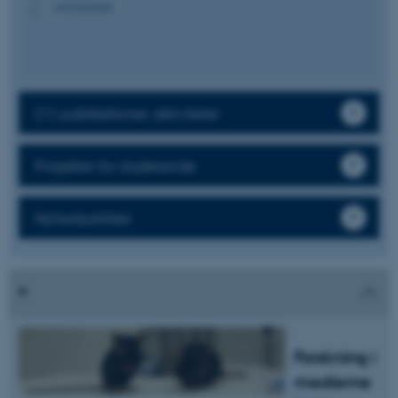
+4530362460
P
CV, publikationer, aktiviteter
Projekter for studerende
Nyhedsartikler
Forskning i
medierne