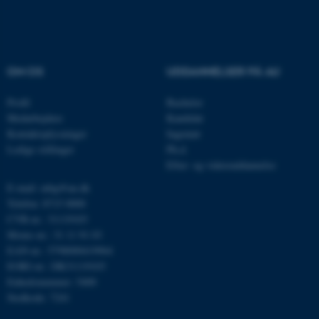
Navn
Udbyder / Domæne
be_typo_user
TYPO3 Association
OM OS
UDDANNELSER PÅ AU
.au.dk
Profil
Bachelor
Medarbejdere
Kandidat
Kontaktoplysninger
Ingeniør
fe_typo_user
Typo3 Association
Ledige stillinger
Ph.d.
.au.dk
Efter- og videreuddannelse
E-mail: mbg@au.dk
Telefon: 8715 0000
CVR-nr.: 31119103
Moms-nr.: 31 11 91 03
EAN-nr.: 5798000419964
EORI-nr.: DK31119103
Enhedsnummer: 5400
Stedkode: 7241