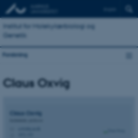
English
Institut for Molekylærbiologi og
Genetik
Forskning
Claus Oxvig
Claus
Oxvig
Institutleder, professor
co@mbg.au.dk
M
1872, 535
H