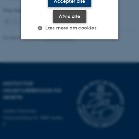
Accepter alle
Viser resultater
1 til 5
ud af
179
Afvis alle
1
2
3
4
5
6
7
8
9
10
Næste
Læs mere om cookies
Revideret 17.04.2026
-
Lisbeth Heilesen
Nødvendige
Statistiske
Marketing
Funktionelle
Uklassificerede
INSTITUT FOR
Nødvendige cookies hjælper
MOLEKYLÆRBIOLOGI OG
med at gøre hjemmesiden
GENETIK
brugbar ved at aktivere nogle
Aarhus Universitet
grundlæggende funktioner
Universitetsbyen 81, 8000 Aarhus
som navigation mm.
C
Hjemmesiden kan ikke
fungerer uden disse cookies.