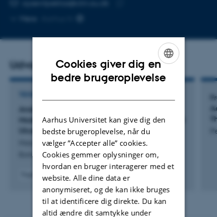
MAILADRESSE
aysevilpektas@clin.au.dk
Kopier
Mere
Aarhus N
mailadresse
Cookies giver dig en
Udvalgte publikationer
ENGLISH
bedre brugeroplevelse
DANISH
TIDSSKRIFTARTIKEL
F
A
Analysis of Colon Transcriptomes in a Porcine
T
Aarhus Universitet kan give dig den
Model of Dextran Sodium Sulfate (DSS)-Induced
Ulcerative Colitis
bedste brugeroplevelse, når du
Pe
vælger ”Accepter alle” cookies.
Hao, D. +5.
Cookies gemmer oplysninger om,
Biology
hvordan en bruger interagerer med et
Fagfællebedømt
website. Alle dine data er
Digital
anonymiseret, og de kan ikke bruges
version
til at identificere dig direkte. Du kan
vedhæftet
altid ændre dit samtykke under