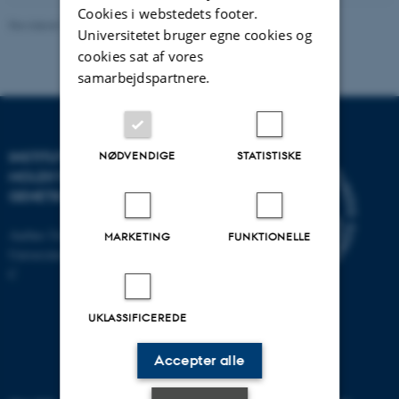
Cookies i webstedets footer.
Revideret 11.12.2023
-
Helene Eriksen
Universitetet bruger egne cookies og
cookies sat af vores
samarbejdspartnere.
INSTITUT FOR
NØDVENDIGE
STATISTISKE
MOLEKYLÆRBIOLOGI OG
GENETIK
Aarhus Universitet
MARKETING
FUNKTIONELLE
Universitetsbyen 81, 8000 Aarhus
C
UKLASSIFICEREDE
Accepter alle