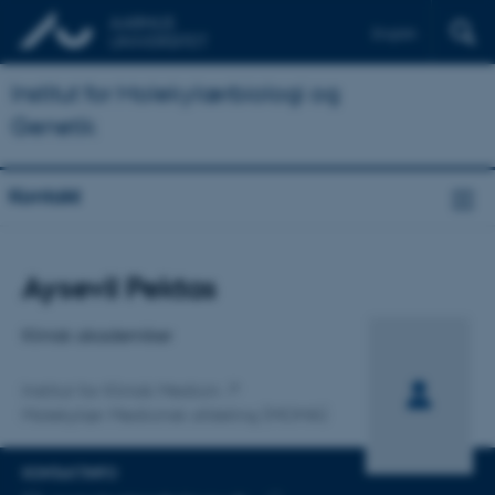
English
Institut for Molekylærbiologi og
Genetik
Kontakt
Titel
Aysevil Pektas
Primær tilknytning
Klinisk akademiker
Institut for Klinisk Medicin
Molekylær Medicinsk afdeling (MOMA)
KONTAKTINFO