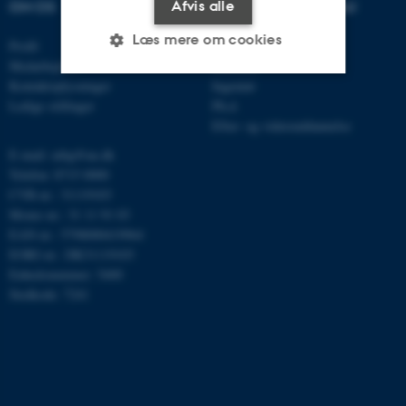
Afvis alle
OM OS
UDDANNELSER PÅ AU
Læs mere om cookies
Profil
Bachelor
Medarbejdere
Kandidat
Kontaktoplysninger
Ingeniør
Ledige stillinger
Ph.d.
Nødvendige
Statistiske
Marketing
Efter- og videreuddannelse
Funktionelle
Uklassificerede
E-mail: mbg@au.dk
Telefon: 8715 0000
CVR-nr.: 31119103
Moms-nr.: 31 11 91 03
Nødvendige cookies hjælper
EAN-nr.: 5798000419964
med at gøre hjemmesiden
EORI-nr.: DK31119103
brugbar ved at aktivere nogle
Enhedsnummer: 5400
grundlæggende funktioner
Stedkode: 7241
som navigation mm.
Hjemmesiden kan ikke
fungerer uden disse cookies.