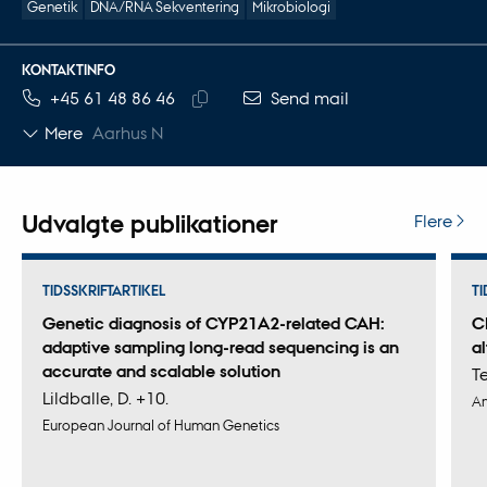
Genetik
DNA/RNA Sekventering
Mikrobiologi
KONTAKTINFO
TELEFONNUMMER
MAILADRESSE
+45 61 48 86 46
Send mail
Kopier
Mere
Aarhus N
telefonnummer
Udvalgte publikationer
Flere
TIDSSKRIFTARTIKEL
TI
Genetic diagnosis of CYP21A2-related CAH:
C
adaptive sampling long-read sequencing is an
al
accurate and scalable solution
Te
Lildballe, D. +10.
Am
European Journal of Human Genetics