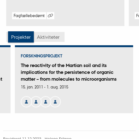
Fagfællebedømt
F
Digital
version
vedhæftet
Projekter
Aktiviteter
FORSKNINGSPROJEKT
The reactivity of the Martian soil and its
implications for the persistence of organic
t
matter – from molecules to microorganisms
15. jan. 2011
-
1. aug. 2015
Revideret 11.12.2023
-
Helene Eriksen