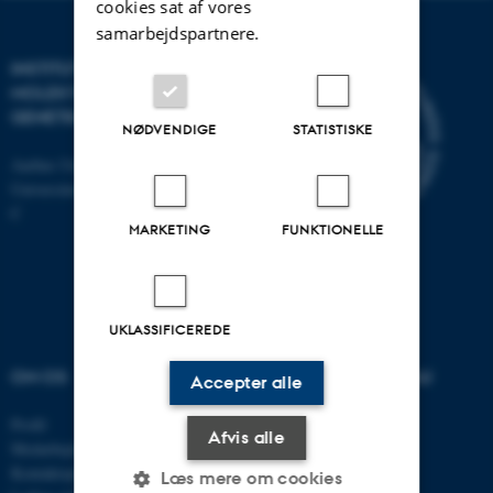
cookies sat af vores
samarbejdspartnere.
INSTITUT FOR
MOLEKYLÆRBIOLOGI OG
GENETIK
NØDVENDIGE
STATISTISKE
Aarhus Universitet
Universitetsbyen 81, 8000 Aarhus
C
MARKETING
FUNKTIONELLE
UKLASSIFICEREDE
OM OS
UDDANNELSER PÅ AU
Accepter alle
Profil
Bachelor
Afvis alle
Medarbejdere
Kandidat
Kontaktoplysninger
Ingeniør
Læs mere om cookies