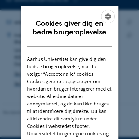
Kopier
mailadresse
MAILADRESSE
estelle.leroy@mbg.au.dk
Cookies giver dig en
ADRESSE
ENGLISH
Kopie
bedre brugeroplevelse
Estelle Marine Marion Leroy
Institut for Molekylærbiologi og Genetik
maila
DANISH
RNA-biologi og -innovation
Kopie
Universitetsbyen 81
adres
8000 Aarhus C
Aarhus Universitet kan give dig den
Danmark
bedste brugeroplevelse, når du
vælger ”Accepter alle” cookies.
Se på kort
Cookies gemmer oplysninger om,
Se Pure-profil
hvordan en bruger interagerer med et
website. Alle dine data er
anonymiseret, og de kan ikke bruges
til at identificere dig direkte. Du kan
Revideret 11.12.2023
-
Helene Eriksen
altid ændre dit samtykke under
Cookies i webstedets footer.
Universitetet bruger egne cookies og