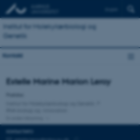
English
Institut for Molekylærbiologi og
Genetik
Kontakt
Titel
Estelle Marine Marion Leroy
Primær tilknytning
Postdoc
Institut for Molekylærbiologi og Genetik
RNA-biologi og -innovation
En anden tilknytning
KONTAKTINFO
MAILADRESSE
estelle.leroy@mbg.au.dk