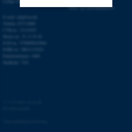
Ledige stillinger
Ph.d.
Efter- og videreuddannelse
E-mail: mbg@au.dk
Nødvendige
Statistiske
Marketing
Telefon: 8715 0000
Funktionelle
Uklassificerede
CVR-nr.: 31119103
Moms-nr.: 31 11 91 03
EAN-nr.: 5798000419964
EORI-nr.: DK31119103
Nødvendige cookies hjælper
Enhedsnummer: 5400
med at gøre hjemmesiden
Stedkode: 7241
brugbar ved at aktivere nogle
grundlæggende funktioner
som navigation mm.
Hjemmesiden kan ikke
fungerer uden disse cookies.
©
—
Cookies på au.dk
Privatlivspolitik
Tilgængelighedserklæring
Navn
Udbyder / Domæne
be_typo_user
TYPO3 Association