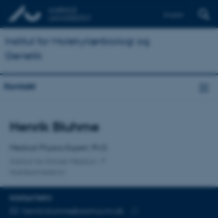
English
Institut for Molekylærbiologi og
Genetik
Kontakt
Titel
Henrik Bluhme
Primær tilknytning
Medical Physics Expert, Ph.D.
Institut for Klinisk Medicin
Nuklearmedicin
KONTAKTINFO
MAILADRESSE
henrik.bluhme@aarhus.rm.dk