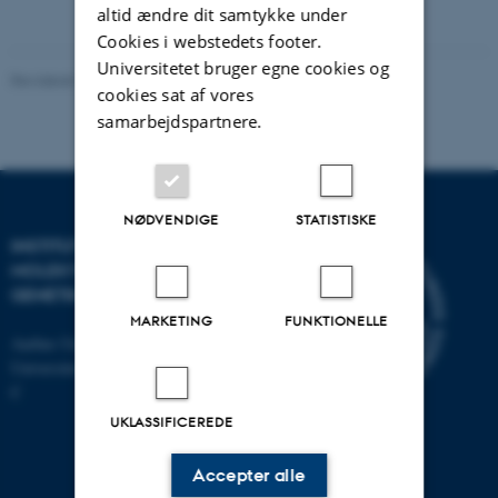
altid ændre dit samtykke under
vedhæftet
Cookies i webstedets footer.
Universitetet bruger egne cookies og
Revideret 11.12.2023
-
Helene Eriksen
cookies sat af vores
samarbejdspartnere.
NØDVENDIGE
STATISTISKE
INSTITUT FOR
MOLEKYLÆRBIOLOGI OG
GENETIK
MARKETING
FUNKTIONELLE
Aarhus Universitet
Universitetsbyen 81, 8000 Aarhus
C
UKLASSIFICEREDE
Accepter alle