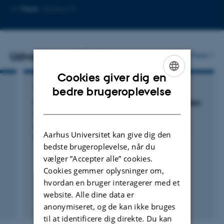
Kopier
Mere
Aarhus N
mailadresse
Udvalgte publikationer
Flere
Cookies giver dig en
ENGLISH
TIDSSKRIFTARTIKEL
bedre brugeroplevelse
Monitoring renal function during chemotherapy
DANISH
Hartlev, L. +4.
European Journal of Nuclear Medicine and Molecular
Aarhus Universitet kan give dig den
Imaging
bedste brugeroplevelse, når du
vælger ”Accepter alle” cookies.
Cookies gemmer oplysninger om,
hvordan en bruger interagerer med et
website. Alle dine data er
Fagfællebedømt
anonymiseret, og de kan ikke bruges
Digital
til at identificere dig direkte. Du kan
version