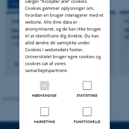
vælger ”Accepter alle” cookies.
vedhæftet
vedh
Projekter
Aktivitet
Cookies gemmer oplysninger om,
hvordan en bruger interagerer med et
website. Alle dine data er
FORSKNINGSPROJEKT
F
anonymiseret, og de kan ikke bruges
NewZem: Evaluation of new carbohydrase
E
til at identificere dig direkte. Du kan
enzyme product for pigs
p
altid ændre dit samtykke under
1. sep. 2025
-
30. jun. 2026
1.
Cookies i webstedets footer.
Universitetet bruger egne cookies og
cookies sat af vores
samarbejdspartnere.
NØDVENDIGE
STATISTISKE
Revideret 11.12.2023
-
Helene Eriksen
MARKETING
FUNKTIONELLE