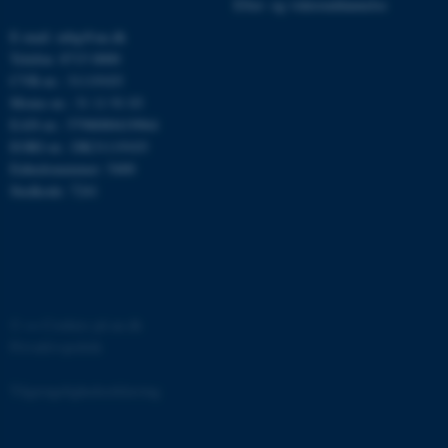
Efter- og videreuddannelse
grundlæggende funktioner
E-mail: mbg@au.dk
som navigation mm.
Telefon: 8715 0000
Hjemmesiden kan ikke
CVR-nr.: 31119103
fungerer uden disse cookies.
Moms-nr.: 31 11 91 03
EAN-nr.: 5798000419964
EORI-nr.: DK31119103
Enhedsnummer: 5400
Navn
Udbyder / Domæne
Stedkode: 7241
be_typo_user
TYPO3 Association
.au.dk
fe_typo_user
Typo3 Association
.au.dk
©
—
Cookies på au.dk
Privatlivspolitik
Tilgængelighedserklæring