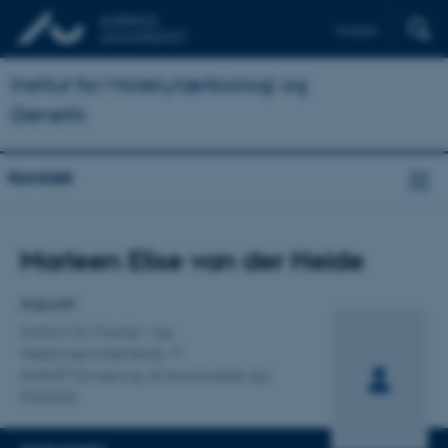
English
Institut for Molekylærbiologi og
Genetik
Kontakt
Titel
Marleen Elise van der Heide
Primær tilknytning
Adjunkt
Institut for Husdyr- og
Veterinærvidenskab
ANIVET Ernæring af enmavede dyr
(MONU)