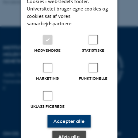
Cookies i webstedets footer.
Revideret 11.12.2023
-
Helene Eriksen
Universitetet bruger egne cookies og
cookies sat af vores
samarbejdspartnere.
INSTITUT FOR
NØDVENDIGE
STATISTISKE
MOLEKYLÆRBIOLOGI OG
GENETIK
Aarhus Universitet
MARKETING
FUNKTIONELLE
Universitetsbyen 81, 8000 Aarhus
C
UKLASSIFICEREDE
Accepter alle
OM OS
UDDANNELSER PÅ AU
Afvis alle