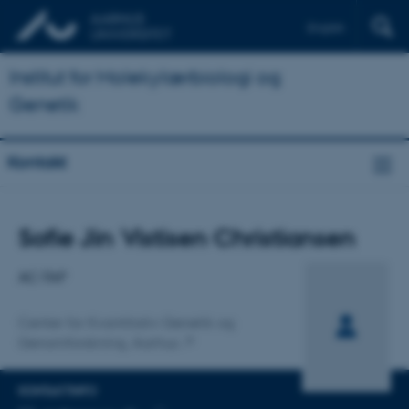
English
Institut for Molekylærbiologi og
Genetik
Kontakt
Titel
Sofie Jin Vistisen Christiansen
Primær tilknytning
AC-TAP
Center for Kvantitativ Genetik og
Genomforskning, Aarhus
KONTAKTINFO