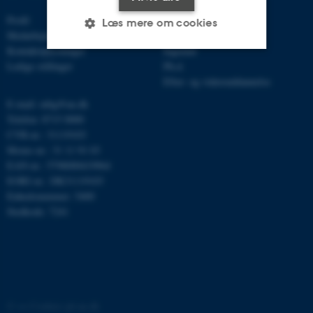
Profil
Bachelor
Læs mere om cookies
Medarbejdere
Kandidat
Kontaktoplysninger
Ingeniør
Ledige stillinger
Ph.d.
Nødvendige
Statistiske
Marketing
Efter- og videreuddannelse
Funktionelle
Uklassificerede
E-mail: mbg@au.dk
Telefon: 8715 0000
CVR-nr.: 31119103
Moms-nr.: 31 11 91 03
Nødvendige cookies hjælper
EAN-nr.: 5798000419964
med at gøre hjemmesiden
EORI-nr.: DK31119103
brugbar ved at aktivere nogle
Enhedsnummer: 5400
grundlæggende funktioner
Stedkode: 7241
som navigation mm.
Hjemmesiden kan ikke
fungerer uden disse cookies.
©
—
Cookies på au.dk