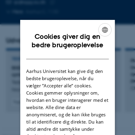
MAILADRESSE
sjc@qgg.au.dk
Kopier
Mere
Aarhus C, 1130
mailadresse
Cookies giver dig en
Udvalgte publikationer
ENGLISH
bedre brugeroplevelse
DANISH
TIDSSKRIFTARTIKEL
P
in
RHD6LA regulates root hair responses to both
Aarhus Universitet kan give dig den
s
symbionts and commensals
bedste brugeroplevelse, når du
j
Tedeschi, F. +4.
vælger ”Accepter alle” cookies.
Ch
Nature Communications
Cookies gemmer oplysninger om,
hvordan en bruger interagerer med et
Fagfællebedømt
website. Alle dine data er
Digital
version
anonymiseret, og de kan ikke bruges
vedhæftet
til at identificere dig direkte. Du kan
altid ændre dit samtykke under