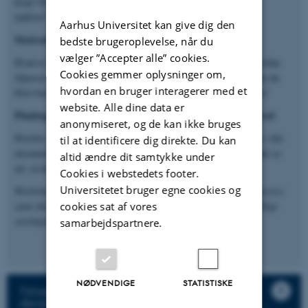
krop? Hvordan reagerer vi, når vores forventninger ikke bliver
indfriet?
Aarhus Universitet kan give dig den
Motivation, behov og energi
bedste brugeroplevelse, når du
vælger ”Accepter alle” cookies.
Hvad er din motivation for at studere og læse til eksamen? Hvordan
Cookies gemmer oplysninger om,
tilpasser du dit studieliv til dine værdier og behov? Hvordan kan du
hvordan en bruger interagerer med et
blive bedre til at balancere din tid og energi i eksamensperioden?
website. Alle dine data er
Planlægning og pauser har betydning for din læring og trivsel
anonymiseret, og de kan ikke bruges
Hvorfor er det vigtigt at lægge pauser ind, for at du lærer bedst i din
til at identificere dig direkte. Du kan
eksamensperiode? Hvordan skal din kommende eksamensperiode se
altid ændre dit samtykke under
ud, så du lærer og trives bedst?
Cookies i webstedets footer.
Universitetet bruger egne cookies og
Workshoppen består af korte oplæg, øvelser (individuelle og parvis)
cookies sat af vores
samt dialog i plenum. Deltagerne bliver præsenteret for forskellige
værktøjer, der kan bidrage til øget studietrivsel.
samarbejdspartnere.
NØDVENDIGE
STATISTISKE
Tilmelding til trivselsdagen - senest 5.
december