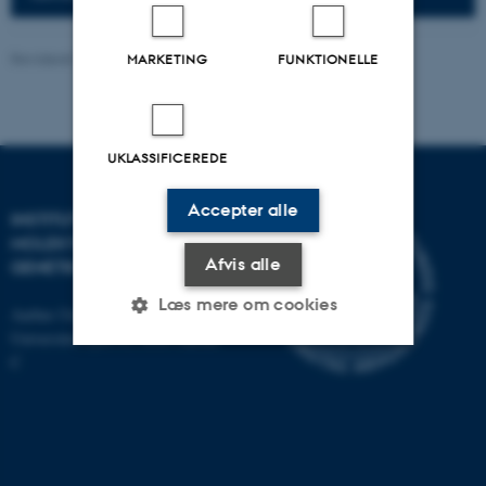
Revideret 13.11.2025
-
Helene Eriksen
MARKETING
FUNKTIONELLE
UKLASSIFICEREDE
Accepter alle
INSTITUT FOR
MOLEKYLÆRBIOLOGI OG
Afvis alle
GENETIK
Læs mere om cookies
Aarhus Universitet
Universitetsbyen 81, 8000 Aarhus
C
Nødvendige
Statistiske
Marketing
Funktionelle
Uklassificerede