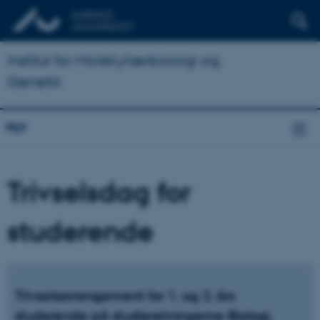
Institut for Molekylærbiologi og
Genetik
Nyt
Trivselsdag for
studerende
Trivselsarrangement for 1. og 2. års
studerende på studieretningerne Biologi,