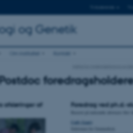
Til studerende
Til
logi og Genetik
Om instituttet
Kontakt
Institut for Molekylærbiologi og Ge
Postdoc foredragsholder
ra afsløringer af
Foredrag ved ph.d.-s
Baseret på indsendte abstracts blev
Cody Geary
Sektionen for Genmedicin