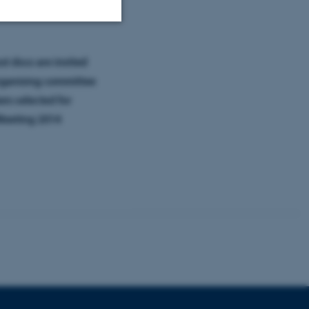
Uklassificerede
ere nogle
rer uden disse
 vores CMS-udbyder,
identificere en backend-
bruger er logget ind i
rbundet med Typo3-
emet. Det bruges generelt
ntifikator for at gøre det
præferencer, men i mange
 ikke nødvendigt, da det