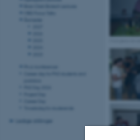
Brian Clark Biotech Lectures
MBG Focus Talks
Årsmøder
2027
2026
2025
Click photos for e
2024
2023
Ph.d.-konferencer
Career day for PhD students and
postdocs
PhD Day 2026
Project Day
Career Day
Trivselsdag for studerende
Ledige stillinger