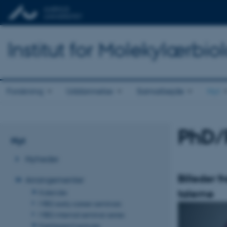
Institut for Molekylærbio
Forskning
Uddannelse
Samarbejde
Nyt
PhD/
Nyt
Nyheder
Billeder f
Arrangementer
talerne
Kalender
MBG early career seminars
MBG internal seminar series
Kjeldgaard Lectures