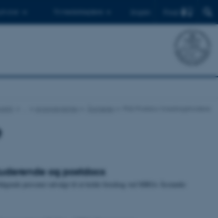
Find
 ph.d.er
Til medarbejdere
English
netik
…
Arrangementer
Årsmøder
PhD/Postdoc foredragsholdere
e
tuderende og postdocs
 følgende personer udvalgt til at holde foredrag ved MBGs Årsmøde: