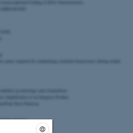
 Cotranscriptional Folding of RNA Nanostructures
 på MBG/iNANO
al OASL
n
gi
esis genes required for maintaining cytokinin homeostasis during nodule
tabilitet og teknologi samt Genmedicin
le Amplification of an Integrase Product
sen/Finn Skou Pedersen
dviklingsbiologi
hrombin Variants in Mice
Füchtbauer