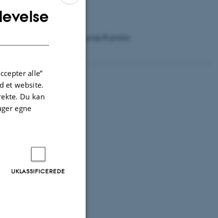
levelse
ENGLISH
bilitet og teknologi
DANISH
functional Cockayne Syndrome group B protein.
ccepter alle”
 et website.
irekte. Du kan
uger egne
UKLASSIFICEREDE