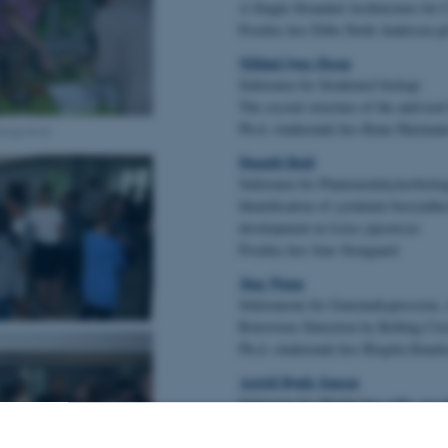
A Single-Stranded Architecture for
Postdoc hos Ebbe Sloth Andersen
Mikkel Søes Ibsen
Sektionen for Strukturel biologi
The crystal structure of the antivir
Ph.d.-studerende hos Rune Hartman
nlargement
Dugald Reid
Sektionen for Plantemolekylærbiolo
Identification of cytokinin biosynth
development in
Lotus japonicas
Postdoc hos Jens Stougaard
Jing Wang
Sektionerne for Genomekspression, s
Retrovirus Detection by Rolling Circ
Ph.d.-studerende hos Birgitta Knud
Astrid Bøgh Jensen
Sektionen for Molekylær celle- og u
Functional Analysis of Human Antit
Ph.d.-studerende hos Ernst-Martin 