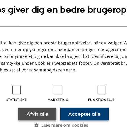
s giver dig en bedre brugerop
Maria D. Aamann
Sektionen for Genomekspression, sta
Extreme aging – caused by lack of 
Postdoc hos Tinna Stevnsner
itet kan give dig den bedste brugeroplevelse, når du vælger ”A
es gemmer oplysninger om, hvordan en bruger interagerer med
er anonymiseret, og de kan ikke bruges til at identificere dig d
t samtykke under Cookies i webstedets footer. Universitetet br
kies sat af vores samarbejdspartnere.
STATISTISKE
MARKETING
FUNKTIONELLE
Afvis alle
Accepter alle
Læs mere om cookies