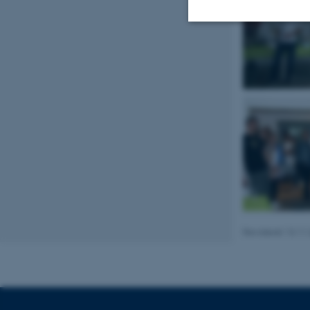
Nødvendige
Nødvendige cooki
grundlæggende fu
cookies.
Navn
be_typo_user
Revideret 13.11
fe_typo_user