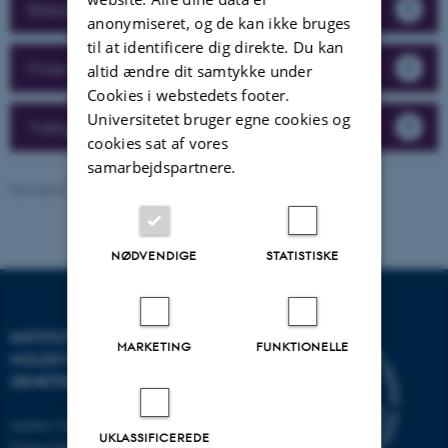
Billeder fra årsmødet
anonymiseret, og de kan ikke bruges
til at identificere dig direkte. Du kan
Priser
altid ændre dit samtykke under
Cookies i webstedets footer.
Universitetet bruger egne cookies og
Tidligere årsmøder
cookies sat af vores
samarbejdspartnere.
Revideret 13.11.2025
-
Helene Eriksen
NØDVENDIGE
STATISTISKE
INSTITUT FOR
MARKETING
FUNKTIONELLE
MOLEKYLÆRBIOLOGI OG
GENETIK
Aarhus Universitet
UKLASSIFICEREDE
Universitetsbyen 81, 8000 Aarhus