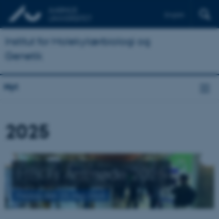
English
Institut for Molekylærbiologi og
Genetik
Nyt
2025
MBG's Årsmøde 2025
Fredag den 23. maj 2025