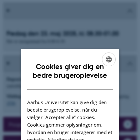
Fredag den 23. maj 2025, kl. 08.30-01.00
Der er morgenmad fra 8.00-8.30
Cookies giver dig en
ENGLISH
bedre brugeroplevelse
Dagsarrangementet
afholdes i Aulaen, bygning (
1412
-129B)
DANISH
(udstilling og posters i vandrehallen, bygning
1413
)
Middag og fest
om aftenen afholdes i Matematisk Kantine, bygning
Aarhus Universitet kan give dig den
1536
bedste brugeroplevelse, når du
vælger ”Accepter alle” cookies.
Program
Cookies gemmer oplysninger om,
hvordan en bruger interagerer med et
website. Alle dine data er