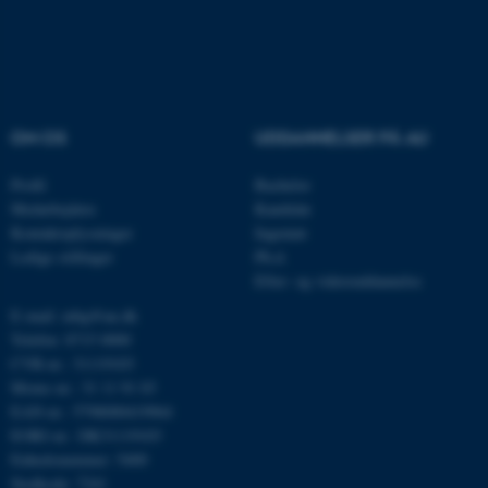
OM OS
UDDANNELSER PÅ AU
Profil
Bachelor
Medarbejdere
Kandidat
Kontaktoplysninger
Ingeniør
Ledige stillinger
Ph.d.
Efter- og videreuddannelse
ASP.NET_SessionId
Microsoft Corporation
.au.dk
E-mail: mbg@au.dk
Telefon: 8715 0000
CVR-nr.: 31119103
Moms-nr.: 31 11 91 03
EAN-nr.: 5798000419964
JSESSIONID
Oracle Corporation
.au.dk
EORI-nr.: DK31119103
Enhedsnummer: 5400
Stedkode: 7241