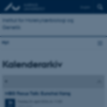
English
Institut for Molekylærbiologi og
Genetik
Nyt
Kalenderarkiv
MBG Focus Talk: Eunchai Kang
Fredag
24.
april 2026,
kl. 11:00
24
1872-647
APR.