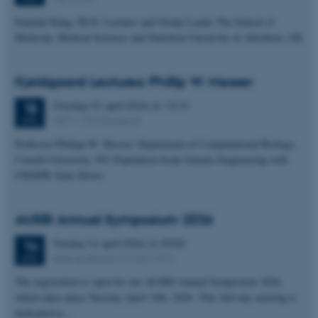
Eunchai Kang, Ph.D. Lecturer and Group Leader The School of
Medicine, Medical Sciences and Nutrition University of Aberdeen, UK
Kjeldgaard Lectures: Phillip W. Messer
Onsdag
15.
april 2026,
kl. 13:15
15
1871-120 (Nucleus)
APR.
Professor Philipp W. Messer, Department of Computational Biology,
Cornell University, NY: Population-Scale Genetic Engineering with
CRISPR Gene Drives
AUSBI Annual Symposium 2026
Tirsdag
14.
april 2026,
kl. 09:00
14
AIAS auditorium (1632-201)
APR.
The registration is open for our AUSBI Annual Symposium 2026,
which takes place Tuesday April 14th, 2026. This full-day meeting is
dedicated to…