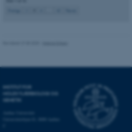
Side 3 af 42
3
Forrige
2
4
…
42
Næste
Nødvendige cookies hjælper
med at gøre hjemmesiden
brugbar ved at aktivere nogle
Revideret 27.05.2025
-
Helene Eriksen
grundlæggende funktioner
som navigation mm.
Hjemmesiden kan ikke
fungerer uden disse cookies.
INSTITUT FOR
Navn
Udbyder / Domæne
MOLEKYLÆRBIOLOGI OG
be_typo_user
TYPO3 Association
GENETIK
.au.dk
Aarhus Universitet
Universitetsbyen 81, 8000 Aarhus
C
fe_typo_user
Typo3 Association
.au.dk