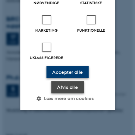
molecular…
NØDVENDIGE
STATISTISKE
BiRC talk: Analysing recombination
suppression using genealogies
MARKETING
FUNKTIONELLE
Tirsdag
17.
marts 2026,
kl. 11:00
17
1872-347
MAR.
Associate Professor Anastasia Ignatieva, Department of Statistics,
UKLASSIFICEREDE
University of Oxford
Accepter alle
Ph.d.-forsvar: Oliver Kjærlund Hansen
Afvis alle
Torsdag
5.
marts 2026,
kl. 13:00
5
Auditorium, Stueetagen, Bygn. D/E, Institut for Molekylær
MAR.
Læs mere om cookies
Medicin, AUH
Modellering af nukleotidkonteksten i mutationsprocesser i germline
Nødvendige
Statistiske
Marketing
Funktionelle
Uklassificerede