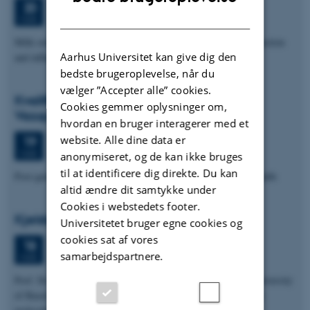
Fredag
20.
marts 2026,
kl. 13:00
20
DANISH
1872-547
MAR.
Milk osteopontin as a mineral carrier to mitigate barrier dysfunction
Aarhus Universitet kan give dig den
and inflammation
bedste brugeroplevelse, når du
vælger ”Accepter alle” cookies.
Kvalifikationseksamen: Manuel Peral
Cookies gemmer oplysninger om,
Vazquez
hvordan en bruger interagerer med et
Torsdag
19.
marts 2026,
kl. 11:30
website. Alle dine data er
19
1266-222
MAR.
anonymiseret, og de kan ikke bruges
til at identificere dig direkte. Du kan
Post-genomic regulatory signatures in cognition and mental health
altid ændre dit samtykke under
Cookies i webstedets footer.
Kjeldgaard Lectures: Ben Engel
Universitetet bruger egne cookies og
cookies sat af vores
Onsdag
18.
marts 2026,
kl. 13:15
18
samarbejdspartnere.
1871-120 (Nucleus)
MAR.
Prof. Dr. Ben Engel, Head of Research Group Biozentrum, University
of Basel, CH. Environmental structural biology: Exploring the