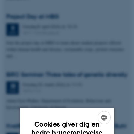
Project Day at MBG
Onsdag
8.
april 2026,
kl. 15:15
8
1871-120 (Nucleus)
APR.
Join the project day at MBG to learn about student projects offered
within human health and disease, sustainable crops, protein structure
and…
BiRC Seminar: Three tales of genetic diversity
Onsdag
25.
marts 2026,
kl. 11:15
25
1870-716
MAR.
Adam Eyre-Walker, Department of Evolution, Behaviour and
Environment, University of Sussex
Cookies giver dig en
Kvalifikationseksamen: Emilie Holkgaard Buhl
ENGLISH
bedre brugeroplevelse