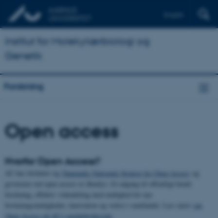
English
Institut for Molekylærbiologi og
Genetik
Forskning
Open access
Hvorfor Open Access?
AU har tilsluttet sig
Danmarks Nationale Strategi for Open Access
og
gevinsten ved open access er åbenlys: fri adgang til offentligt betalt
forskning, effektiv videndeling med mulighed for nye
forskningsmuligheder, innovation og vækst i samfundet. Læs mere
om
Open Access på AU's medarbejderside
.