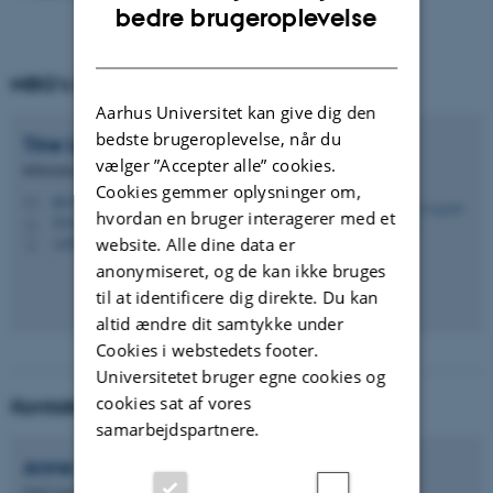
ENGLISH
bedre brugeroplevelse
DANISH
MBG's kontaktperson ved AU Library
Aarhus Universitet kan give dig den
bedste brugeroplevelse, når du
Tine Legarth
Iversen
vælger ”Accepter alle” cookies.
Bibliotekar
Cookies gemmer oplysninger om,
tliv@kb.dk
M
hvordan en bruger interagerer med et
5335, 170b
H
+4591356495
website. Alle dine data er
P
anonymiseret, og de kan ikke bruges
til at identificere dig direkte. Du kan
altid ændre dit samtykke under
Cookies i webstedets footer.
Universitetet bruger egne cookies og
cookies sat af vores
Kontaktperson på MBG
samarbejdspartnere.
Anne Færch
Nielsen
Chef-/specialkonsulent