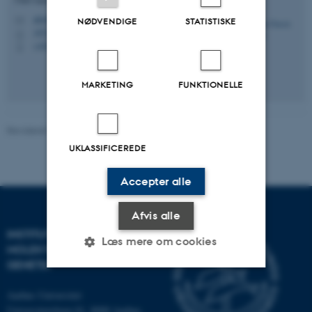
afn@mbg.au.dk
M
NØDVENDIGE
STATISTISKE
1872, 540
H
+4524616346
P
MARKETING
FUNKTIONELLE
Revideret 24.11.2022
-
Helene Eriksen
UKLASSIFICEREDE
Accepter alle
Afvis alle
INSTITUT FOR
Læs mere om cookies
MOLEKYLÆRBIOLOGI OG
GENETIK
Aarhus Universitet
Nødvendige
Statistiske
Marketing
Universitetsbyen 81, 8000 Aarhus