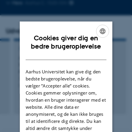
Kopier
Mere
Aarhus C, 1520-334
mailadresse
Udvalgte publikationer
Cookies giver dig en
ENGLISH
bedre brugeroplevelse
TIDSSKRIFTARTIKEL
DANISH
A systematic IR and VUV spectroscopic
investigation of ion, electron, and thermally
processed ethanolamine ice
Aarhus Universitet kan give dig den
Zhang, J. +25.
bedste brugeroplevelse, når du
vælger ”Accepter alle” cookies.
Monthly Notices of the Royal Astronomical Society
Cookies gemmer oplysninger om,
hvordan en bruger interagerer med et
Fagfællebedømt
website. Alle dine data er
Digital
anonymiseret, og de kan ikke bruges
version
til at identificere dig direkte. Du kan
vedhæftet
altid ændre dit samtykke under