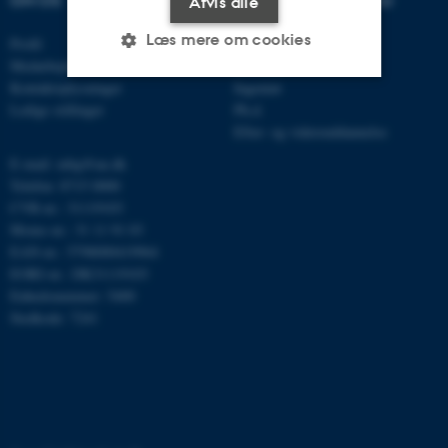
OM OS
UDDANNELSER PÅ AU
Afvis alle
Læs mere om cookies
Profil
Bachelor
Medarbejdere
Kandidat
Kontaktoplysninger
Ingeniør
Ledige stillinger
Ph.d.
Nødvendige
Statistiske
Marketing
Efter- og videreuddannelse
Funktionelle
Uklassificerede
E-mail: mbg@au.dk
Telefon: 8715 0000
CVR-nr.: 31119103
Moms-nr.: 31 11 91 03
Nødvendige cookies hjælper
EAN-nr.: 5798000419964
med at gøre hjemmesiden
EORI-nr.: DK31119103
brugbar ved at aktivere nogle
Enhedsnummer: 5400
grundlæggende funktioner
Stedkode: 7241
som navigation mm.
Hjemmesiden kan ikke
fungerer uden disse cookies.