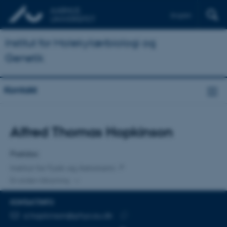
English
Institut for Molekylærbiologi og
Genetik
Kontakt
Titel
Alfred Thomas Hopkinson
Primær tilknytning
Postdoc
Institut for Fysik og Astronomi
En anden tilknytning
KONTAKTINFO
MAILADRESSE
a.hopkinson@phys.au.dk