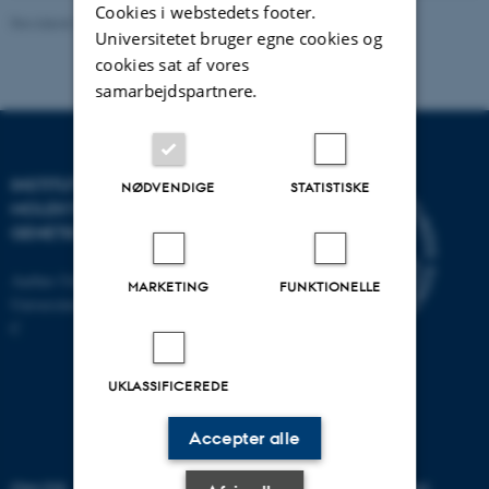
Cookies i webstedets footer.
Revideret 11.12.2023
-
Helene Eriksen
Universitetet bruger egne cookies og
cookies sat af vores
samarbejdspartnere.
INSTITUT FOR
NØDVENDIGE
STATISTISKE
MOLEKYLÆRBIOLOGI OG
GENETIK
Aarhus Universitet
MARKETING
FUNKTIONELLE
Universitetsbyen 81, 8000 Aarhus
C
UKLASSIFICEREDE
Accepter alle