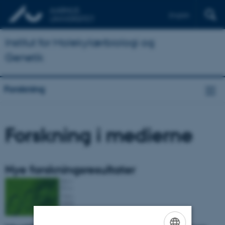
English
Institut for Molekylærbiologi og
Genetik
Forskning
Forskning i medierne
Nye forskningsresultater