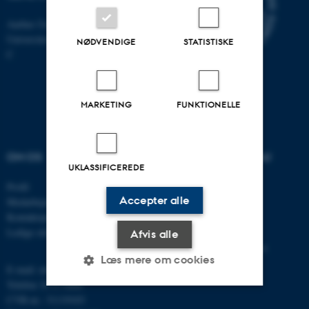
Aarhus Universitet
Universitetsbyen 81, 8000 Aarhus
NØDVENDIGE
STATISTISKE
C
MARKETING
FUNKTIONELLE
OM OS
UDDANNELSER PÅ AU
UKLASSIFICEREDE
Profil
Bachelor
Accepter alle
Medarbejdere
Kandidat
Kontaktoplysninger
Ingeniør
Ledige stillinger
Ph.d.
Afvis alle
Efter- og videreuddannelse
Læs mere om cookies
E-mail: mbg@au.dk
Telefon: 8715 0000
CVR-nr.: 31119103