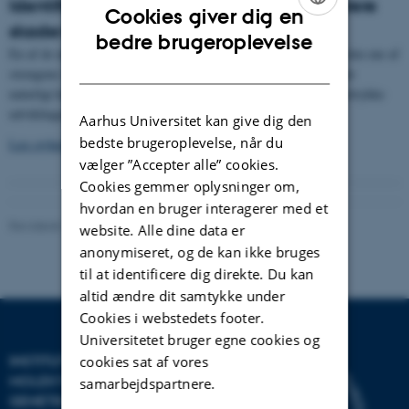
Identificering af mekanisme der kan reparere
Cookies giver dig en
skader på vores arvemasse
ENGLISH
bedre brugeroplevelse
En af de mest hyppige former for skade i arvemassen er brud på den ene af
DANISH
strengene i vores DNA. Forskere har nu fundet en mekanisme, der
naturligt kan reparere disse brud og dermed være med til at undertrykke
udviklingen af kræft.
Aarhus Universitet kan give dig den
bedste brugeroplevelse, når du
Læs nyhedsartiklen
.
vælger ”Accepter alle” cookies.
Cookies gemmer oplysninger om,
hvordan en bruger interagerer med et
Revideret 11.08.2023
-
Helene Eriksen
website. Alle dine data er
anonymiseret, og de kan ikke bruges
til at identificere dig direkte. Du kan
altid ændre dit samtykke under
Cookies i webstedets footer.
Universitetet bruger egne cookies og
INSTITUT FOR
cookies sat af vores
MOLEKYLÆRBIOLOGI OG
samarbejdspartnere.
GENETIK