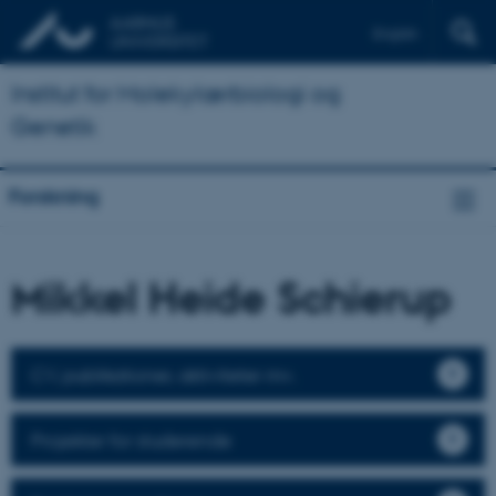
English
Institut for Molekylærbiologi og
Genetik
Forskning
Mikkel Heide Schierup
CV, publikationer, aktiviteter mv.
Projekter for studerende