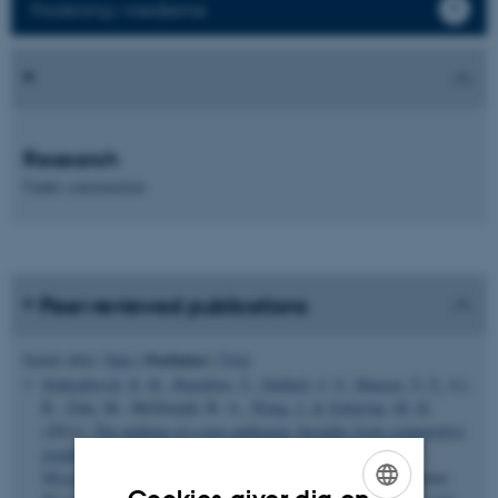
Forskning i medierne
Research
Under construction
Peer-reviewed publications
Forfatter
Sortér efter:
Dato
|
|
Titel
Stukenbrock, E. H.
, Bataillon, T.
, Dutheil, J. Y.
, Hansen, T. T.
, Li,
R., Zala, M., McDonald, B. A.
, Wang, J.
& Schierup, M. H.
(2011).
The making of a new pathogen: Insights from comparative
population genomics of the domesticated wheat pathogen
Mycosphaerella graminicola and its wild sister species
.
Genome