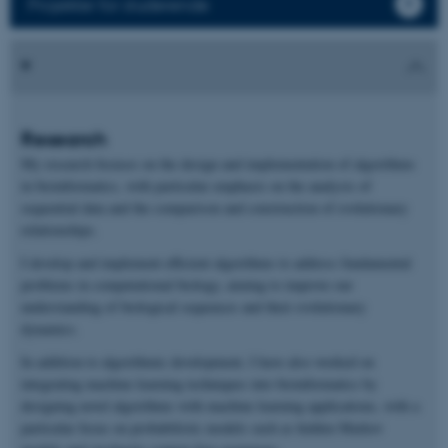
Projekter for studerende
Research
My research focuses on the design and implementation of algorithms
in bioinformatics, with particular emphasis on the analysis of
sequential data and the comparison and construction of evolutionary
relationships.
I develop and implement efficient algorithms to address fundamental
problems in computational biology, aiming to improve our
understanding of biological sequences and their evolutionary
dynamics.
In addition to algorithmic development, I have also worked on
integrating machine learning techniques into bioinformatics by
designing novel algorithms with machine learning applications, with a
particular focus on probabilistic models such as hidden Markov