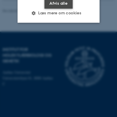
Afvis alle
Revideret 19.05.2025
-
Helene Eriksen
Læs mere om cookies
Nødvendige
Statistiske
Marketing
Funktionelle
Uklassificerede
INSTITUT FOR
MOLEKYLÆRBIOLOGI OG
GENETIK
Nødvendige cookies hjælper
med at gøre hjemmesiden
Aarhus Universitet
brugbar ved at aktivere nogle
Universitetsbyen 81, 8000 Aarhus
grundlæggende funktioner
C
som navigation mm.
Hjemmesiden kan ikke
fungerer uden disse cookies.