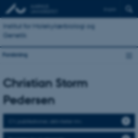
English
Institut for Molekylærbiologi og
Genetik
Forskning
Christian Storm
Pedersen
CV, publikationer, aktiviteter mv.