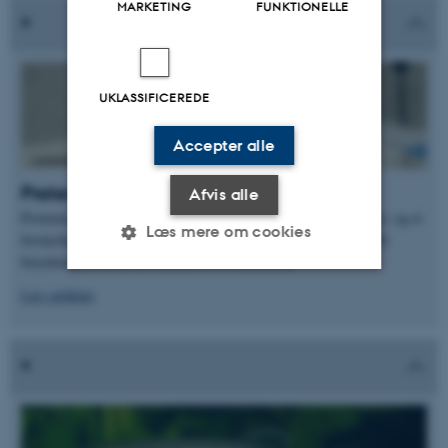
MARKETING
FUNKTIONELLE
UKLASSIFICEREDE
Accepter alle
Protein fundet som årsag til lille vækst
Afvis alle
Proteinet stanniocalcin-2 har en stor betydning for cellers vækst, og et
Læs mere om cookies
forskerhold har nu fundet ud af, hvordan det virker. Dette kan få
betydning for at forstå væksten af fx kræftceller.
Læs artiklen
.
Nødvendige
Statistiske
Marketing
Funktionelle
Uklassificerede
Nødvendige cookies hjælper