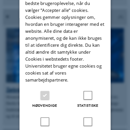
bedste brugeroplevelse, når du
vælger ”Accepter alle” cookies.
Cookies gemmer oplysninger om,
hvordan en bruger interagerer med et
website. Alle dine data er
anonymiseret, og de kan ikke bruges
til at identificere dig direkte. Du kan
altid ændre dit samtykke under
Cookies i webstedets footer.
Universitetet bruger egne cookies og
cookies sat af vores
samarbejdspartnere.
Zebrafisken er et vigtigt forsøgsdyr
Mennesker og zebrafisk har mere til fælles, end man lige skulle tro.
Derfor bruges zebrafisk i stigende grad til blandt andet at undersøge
NØDVENDIGE
STATISTISKE
funktionen af gener, til at lave dyremodeller for menneskets sygdomme
og til at udvikle ny medicin til mennesker.