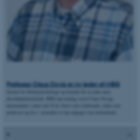
Professor Claus Oxvig er ny leder af MBG
Institut for Molekylærbiologi og Genetik får en leder med
førstehåndskendskab. MBG har nemlig været Claus Oxvigs
hjemmebane i mere end 30 år. Først som studerende, siden som
professor og fra 1. november er han udpeget som institutleder.