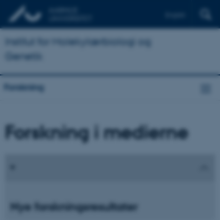
English
Institut for Molekylærbiologi og
Genetik
Forskning
Forskning i medierne
Nye forskningsresultater