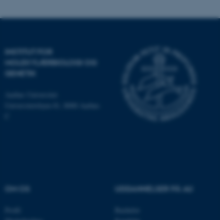
INSTITUT FOR
MOLEKYLÆRBIOLOGI OG
GENETIK
ASP.NET_SessionId
Microsoft Corporation
.au.dk
Aarhus Universitet
Universitetsbyen 81, 8000 Aarhus
C
JSESSIONID
Oracle Corporation
.au.dk
OM OS
UDDANNELSER PÅ AU
ARRAffinity
Microsoft Corporation
.mitstudie.au.dk
Profil
Bachelor