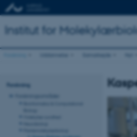
Institut for Molekylærbio
Forskning
Uddannelse
Samarbejde
Nyt
Kasp
Forskning
Forskningsområder
Bioinformatics & Computational
Biology
Molekylær sundhed
Neurobiologi
Plantemolekylærbiologi
Kasper Røjkjær Andersen