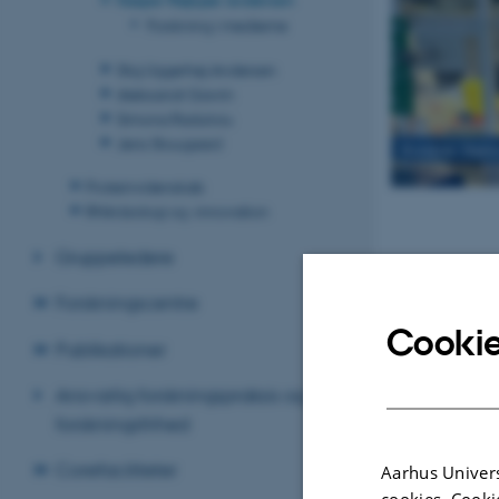
Forskning i medierne
Stig Uggerhøj Andersen
Aleksandr Gavrin
Simona Radutoiu
Jens Stougaard
Kasper Røjk
Proteinvidenskab
RNA-biologi og -innovation
Gruppeledere
Forskningscentre
Cookie
Publikationer
Ansvarlig forskningspraksis og
forskningsfrihed
Corefaciliteter
Aarhus Univers
Structural