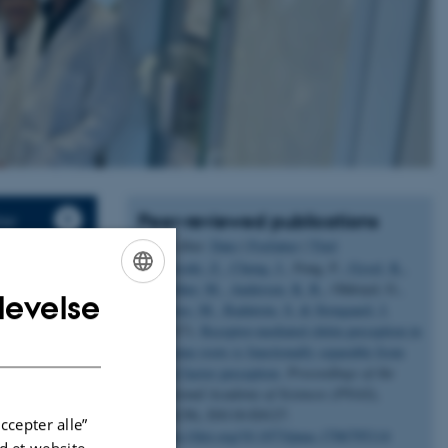
Peer-reviewed publications
ter
Sortér efter:
Dato
|
Forfatter
|
Titel
Bozsoki, Z.
, Cheng, J.
, Feng, F.
, Gysel, K.
,
Vinther, M.
, Andersen, K. R.
, Oldroyd, G.
,
levelse
ENGLISH
Blaise, M.
, Radutoiu, S.
& Stougaard, J.
(2017).
Receptor-mediated chitin perception in
DANISH
legume roots is functionally separable from
Nod factor perception
.
Proceedings of the
National Academy of Sciences (PNAS)
,
114
(38), E8118-E8127.
ccepter alle”
aling
https://doi.org/10.1073/pnas.1706795114