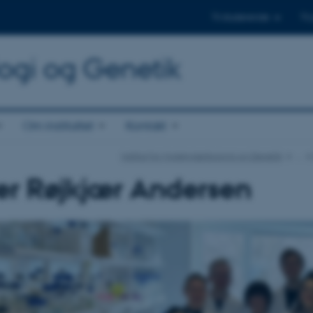
Til studerende
Til
logi og Genetik
Om instituttet
Kontakt
Institut for Molekylærbiologi og Genetik
…
er Røjkjær Andersen