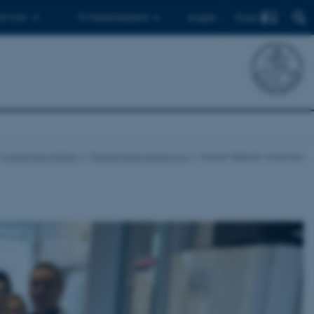
Find
 ph.d.er
Til medarbejdere
English
Forskningsområder
Plantemolekylærbiologi
Kasper Røjkjær Andersen