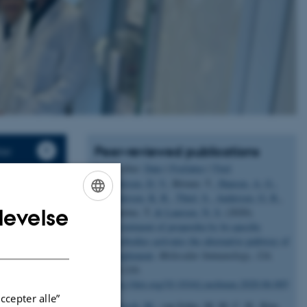
Peer-reviewed publications
ter
Sortér efter:
Dato
|
Forfatter
|
Titel
Pedersen, D. V.
, Rösner, T.
, Hansen, A. G.
,
Andersen, K. R.
, Thiel, S.
, Andersen, G. R.
,
levelse
Valerius, T.
& Laursen, N. S.
(2020).
ENGLISH
Recruitment of properdin by bi-specific
DANISH
nanobodies activates the alternative pathway of
complement
.
Molecular Immunology
,
124
,
200-210.
https://doi.org/10.1016/j.molimm.2020.06.005
aling
ccepter alle”
Hobisch, M.
, van Schie, M. M. C. H., Kim,