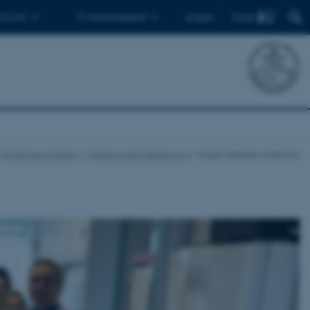
Find
 ph.d.er
Til medarbejdere
English
Forskningsområder
Plantemolekylærbiologi
Kasper Røjkjær Andersen