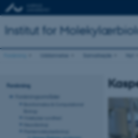
Institut for Molekylærbio
Forskning
Uddannelse
Samarbejde
Nyt
Kasp
Forskning
Forskningsområder
Bioinformatics & Computational
Biology
Molekylær sundhed
Neurobiologi
Plantemolekylærbiologi
Kasper Røjkjær Andersen