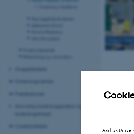
Forskning i medierne
Stig Uggerhøj Andersen
Aleksandr Gavrin
Simona Radutoiu
Jens Stougaard
Kasper Røjk
Proteinvidenskab
RNA-biologi og -innovation
Gruppeledere
Forskningscentre
Cookie
Publikationer
Ansvarlig forskningspraksis og
forskningsfrihed
Corefaciliteter
Structural
Aarhus Univers