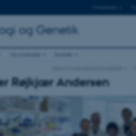
Til studerende
Til
logi og Genetik
Om instituttet
Kontakt
Institut for Molekylærbiologi og Genetik
…
er Røjkjær Andersen