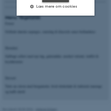
---------------------------------------------------------------------------------
Læs mere om cookies
---------------------------------------------------------------
Menu Vegetarisk
Forret
Nødvendige
Statistiske
Marketing
Grillede danske asparges, ramsløg & klassisk sauce hollandaise
Funktionelle
Uklassificerede
Hovedret
Nødvendige cookies hjælper
Saltbagt selleri med nye løg, gulerødder, morkel-velouté, trøffel &
med at gøre hjemmesiden
krydderurter
brugbar ved at aktivere nogle
grundlæggende funktioner
Dessert
som navigation mm.
Hjemmesiden kan ikke
Tarte au citron med bergamotte, hvid chokolade & italiensk marengs
fungerer uden disse cookies.
og kaffe dertil
Revideret 28.05.2026
-
Helene Eriksen