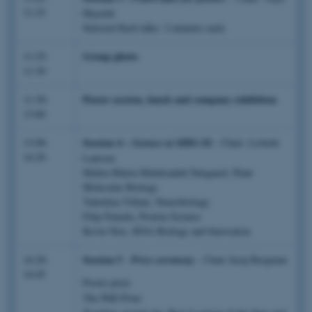
11:25
Hayashi
Selected flash talks: 2 minutes each.
Group photo
11:25-
11:30
Poster session, lunch and company exhibition
11:30-
13:00
Session 4 –
#2
13:00-
Science at MBG
- Chair: Lisbeth
14:20
Laursen
Malita Malou Malekzadeh Nørgaard, Plant
Molecular Biology
Valentina Villani, Neurobiology
Filip Pamula, Protein Science
Kevin Neis, RNA Biology and Innovation
Session 5
14:20-
-
Prize ceremony
- Chair Juraj Bergman
14:45
Poster prize
The PhD Prize