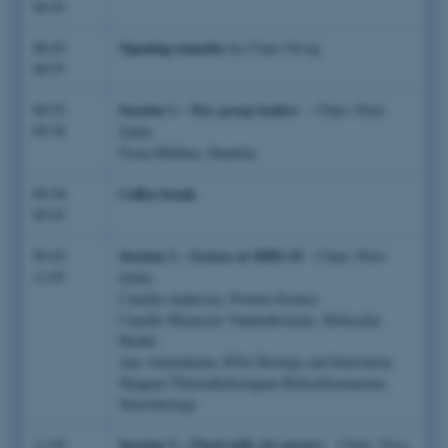
08:45
Opening remarks
08:45-
by Claus Oxvig
08:55
Session 1
–
08:55-
New group leaders
– Chair: Peter
09:30
Zeller
Fiona Müllner, Dandrite
Coffee break
09:30-
09:45
Session 2
09:45-
– Science at MBG #1
- Chair: Peter
11:05
Zeller
Camilla Andersen, Protein Science
Camille Menaceur Vandenbroucke, Molecular
Health
Ane Amundarain, RNA Biology and Innovation
Shagana Tharmakulasingam Balasubramaniam,
Neurobiology
Session 3
–
11:05-
Flash talks for posters
- Chair: Yuya