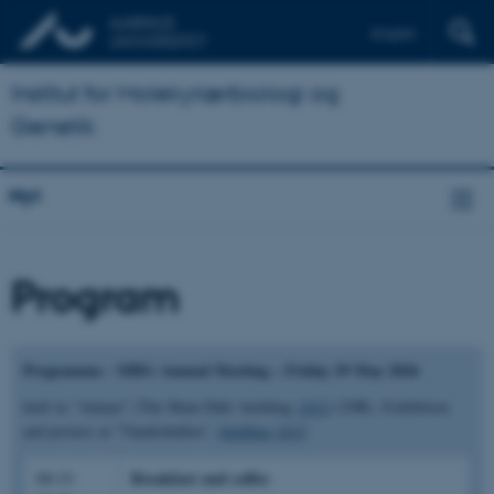
English
Institut for Molekylærbiologi og
Genetik
Nyt
Program
Programme - MBG Annual Meeting – Friday 29 May 2026
held in "Aulaen" (The Main Hall, building
1412
-129B). Exhibition
and posters at "Vandrehallen",
building 1413
Breakfast and coffee
08:15-