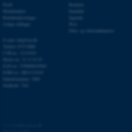
Profil
Bachelor
Medarbejdere
Kandidat
Kontaktoplysninger
Ingeniør
JSESSIONID
Oracle Corporation
Ledige stillinger
Ph.d.
.au.dk
Efter- og videreuddannelse
E-mail: mbg@au.dk
Telefon: 8715 0000
ARRAffinity
Microsoft Corporation
CVR-nr.: 31119103
.mitstudie.au.dk
Moms-nr.: 31 11 91 03
EAN-nr.: 5798000419964
EORI-nr.: DK31119103
Enhedsnummer: 5400
Stedkode: 7241
esctx
Microsoft Corporation
.login.microsoftonline.com
fpc
Microsoft Corporation
login.microsoftonline.com
__cf_bm
Cloudflare Inc.
.pure.au.dk
©
—
Cookies på au.dk
Privatlivspolitik