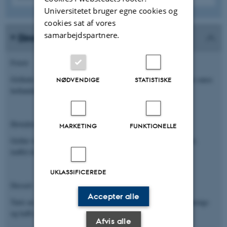
Universitetet bruger egne cookies og
cookies sat af vores
samarbejdspartnere.
Dinner menu
Forret
Grillede danske asparges, håndpillede rejer, ramsløg & klassisk sauce
NØDVENDIGE
STATISTISKE
hollandaise
Hovedret
MARKETING
FUNKTIONELLE
Grillet velfærdskylling med nye løg, gulerødder, morkel-velouté,
trøffel & krydderurter
UKLASSIFICEREDE
Dessert
Accepter alle
Tarte au citron med bergamotte, hvid chokolade & italiensk marengs
og kaffe dertil
Afvis alle