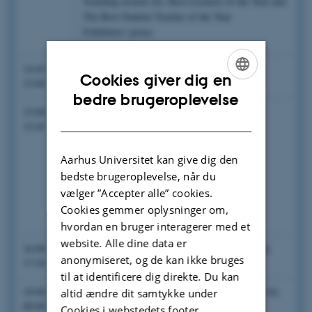
Teaching awards for: Best Lecturer of the Year and
The Best Student Teacher of the Year
Exhibitors' prizes
Coffee break
14:45-
Cookies giver dig en
15:00
ENGLISH
bedre brugeroplevelse
Session 6
–
15:00-
Keynote lecture
- Chair: Bjørn
DANISH
15:45
Panyella Pedersen
Keynote speaker:
Professor, Karen Gram-
Aarhus Universitet kan give dig den
Skjoldager
bedste brugeroplevelse, når du
School of Culture and Society
vælger ”Accepter alle” cookies.
Cookies gemmer oplysninger om,
Aarhus University
hvordan en bruger interagerer med et
website. Alle dine data er
Pre-party -
-
16:00-
drinks and snacks
MBG canteen
anonymiseret, og de kan ikke bruges
17:30
til at identificere dig direkte. Du kan
Dinner and party
18:00-
- Villa Post (Kannikegade 16)
altid ændre dit samtykke under
00:00
Cookies i webstedets footer.