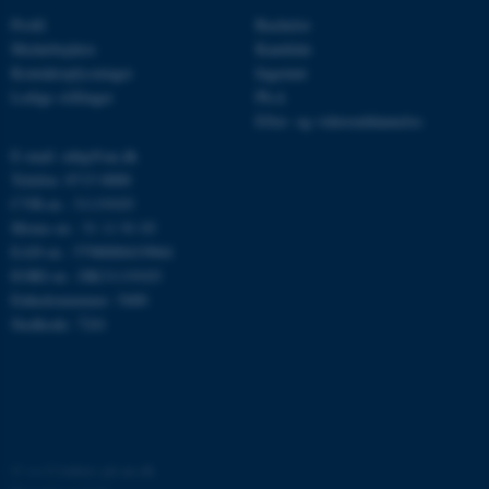
Profil
Bachelor
Medarbejdere
Kandidat
__cf_bm
Cloudflare Inc.
Kontaktoplysninger
Ingeniør
.linkedin.com
Ledige stillinger
Ph.d.
Efter- og videreuddannelse
E-mail: mbg@au.dk
__cf_bm
Cloudflare Inc.
Telefon: 8715 0000
.twitter.com
CVR-nr.: 31119103
Moms-nr.: 31 11 91 03
EAN-nr.: 5798000419964
EORI-nr.: DK31119103
ARRAffinitySameSite
Microsoft Corporation
.ofn.au.dk
Enhedsnummer: 5400
Stedkode: 7241
cf_clearance
Cloudflare, Inc.
.podbean.com
©
—
Cookies på au.dk