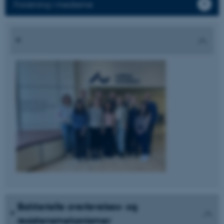
Forskning i medierne
Bakterielle overlevelses- og
resistensmekanismer