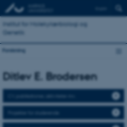
English
Institut for Molekylærbiologi og
Genetik
Forskning
Ditlev E. Brodersen
CV, publikationer, aktiviteter mv.
Projekter for studerende