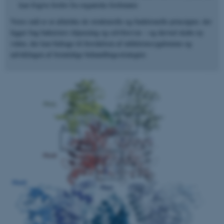
kan frigive fosfor fra organiske fosfonater.
Vores mål er at afdække de strukturelle og funktionelle principper, der
ligger bag bakteriers tilpasning og selvforsvar – og derved skabe ny
viden, der kan bidrage til forståelsen af infektionssygdomme og
udviklingen af fremtidige behandlingsstrategier.