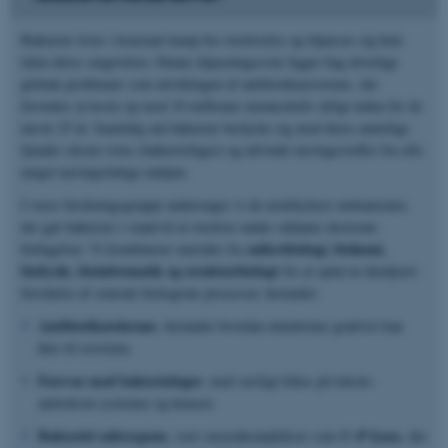
Bakterier lever i konstant kamp for overlevelse og tilpasser sig hele
tiden deres omgivelser. Denne tilpasningsevne ligger bag alvorlige
globale problemer som udviklingen af antibiotikaresistens, der
forventes at koste op mod 10 millioner menneskeliv årligt inden for de
næste 25 år. Samtidig må bakterier beskytte sig mod deres naturlige
fjender såsom virus (bakteriofager) og udvinde næringsstoffer fra ofte
meget næringsfattige miljøer.
I vores forskningsgruppe undersøger vi de molekylære mekanismer,
der gør bakterier i stand til at overleve under sådanne ekstreme
mikrobiologi, biokemi,
betingelser. Vi kombinerer metoder fra
biofysik, bioinformatik og strukturbiologi
for at opnå en detaljeret
forståelse af centrale biologiske processer, herunder:
Antibiotikatolerans
, herunder hvordan mutationer gradvist kan
føre til resistens.
Forsvar mod bakteriofager
, med særligt fokus på toksin–
antitoksin-systemer og kinaser.
Bakteriel sultrespons
C–P lyase
, især enzymkomplekser som
, der