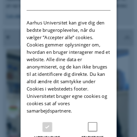
DANISH
på sigt muliggøre nye former for behandling af bakterielle infektioner.
Læs mere om forskningsresultaterne
.
Aarhus Universitet kan give dig den
bedste brugeroplevelse, når du
vælger ”Accepter alle” cookies.
Cookies gemmer oplysninger om,
hvordan en bruger interagerer med et
website. Alle dine data er
anonymiseret, og de kan ikke bruges
til at identificere dig direkte. Du kan
altid ændre dit samtykke under
Cookies i webstedets footer.
Universitetet bruger egne cookies og
cookies sat af vores
samarbejdspartnere.