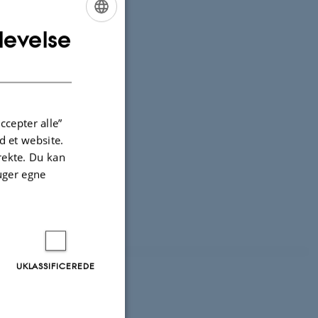
levelse
ENGLISH
DANISH
ccepter alle”
 et website.
irekte. Du kan
uger egne
UKLASSIFICEREDE