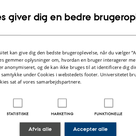
m from Aarhus University has revealed details of how a chain reaction in
ne system starts. With these results, the…
s giver dig en bedre brugerop
veal the self-defence mechanisms of bacteria
itet kan give dig den bedste brugeroplevelse, når du vælger ”A
 2012
es gemmer oplysninger om, hvordan en bruger interagerer med
up at Aarhus University has gained unique insight into how bacteria
er anonymiseret, og de kan ikke bruges til at identificere dig d
ount of toxin in their cells. The new findings can…
t samtykke under Cookies i webstedets footer. Universitetet br
kies sat af vores samarbejdspartnere.
STATISTISKE
MARKETING
FUNKTIONELLE
.2022
Afvis alle
Accepter alle