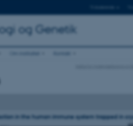
Til studerende
Til
logi og Genetik
Om instituttet
Kontakt
Institut for Molekylærbiologi og 
s
ction in the human immune system trapped in cry
 2012