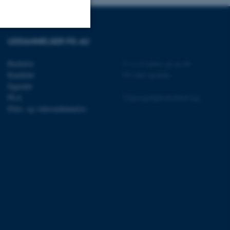
UDDANNELSER PÅ AU
Uklassificerede
Bachelor
©
—
Cookies på au.dk
Kandidat
Privatlivspolitik
Ingeniør
ere nogle
Ph.d.
Tilgængelighedserklæring
rer uden disse
Efter- og videreuddannelse
 vores CMS-udbyder,
identificere en backend-
bruger er logget ind i
rbundet med Typo3-
emet. Det bruges generelt
ntifikator for at gøre det