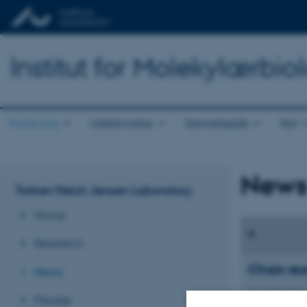
Institut for Molekylærbio
Forskning
Uddannelse
Samarbejde
Nyt
New
Torben Heick Jensen Laboratory
Home
Research
Chain rea
News
10. september
People