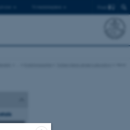
Find
 ph.d.er
Til medarbejdere
Genetik
…
Forskningscentre
Torben Heick Jensen Laboratory
News
stals