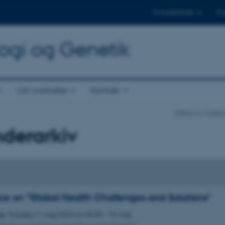
Til studerende
Til
logi og Genetik
Om instituttet
Kontakt
Institut for Mole
derarkiv
e on "Global Health Challenges and Solutions"
ge,
Torsdag
11.
maj 2023,
kl. 09:30
-
13. maj
irkeby Auditorium (Lakeside Lecture Theatre)