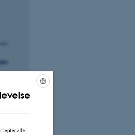
ende.
tin
levelse
ENGLISH
DANISH
Molecular
ccepter alle”