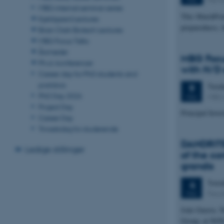
MBG internal seminar series
This MatchPoin
Kjeldgaard Lectures
preparedness, 
Brian Clark Biotech Lectures
MBG Focus Talks
Årsmøder
MBG Focus
Ph.d.-konferencer
with H/D
Career day for PhD students and
postdocs
Tirs
9
PhD Day 2026
MBG 
MAJ
Project Day
Principal Inve
Career Day
Trivselsdag for studerende
DANDRITE 
Ledige stillinger
of the co
grandis
Tors
4
Facul
MAJ
João Guerra. N
Group, at NOVA