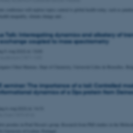
ts conference will explore topics central to global health today, such as pande
health inequality, climate change and…
 Talk: Interrogating dynamics and allostery of tra
 exchange coupled to mass spectrometry
dag
9.
maj 2023,
kl. 13:00
Auditorium (1871-120)
stigator Chloé Martens, Dept of Chemistry, Université Libre de Bruxelles, Be
seminar: The importance of a tail: Controlled mo
nformational dynamics of a Dps protein from Dein
dag
4.
maj 2023,
kl. 14:15
ty Club (1870-816)
ew postdoc in Poul Nissen’s group. Research from PhD studies in the Molecu
 University of Lisbon, Portugal.