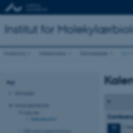
Institut for Molekylærbio
Forskning
Uddannelse
Samarbejde
Nyt
Kalen
Nyt
Nyheder
Arrangementer
Kalender
Conferenc
Kalenderarkiv
3 da
11
MBG early career seminars
Per K
MAJ