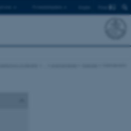
Find
 ph.d.er
Til medarbejdere
English
kylærbiologi og Genetik
…
Arrangementer
Kalender
Kalenderarkiv