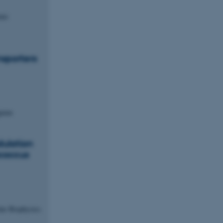
mic
nsporters
lgium
dulation
ococcus
lar Biophysics