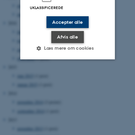
april 2017
(1 post)
UKLASSIFICEREDE
marts 2017
(1 post)
Accepter alle
2016
december 2016
(1 post)
Afvis alle
november 2016
(1 post)
Læs mere om cookies
august 2016
(1 post)
april 2016
(1 post)
2015
Nødvendige
Statistiske
Marketing
juni 2015
(1 post)
Funktionelle
Uklassificerede
januar 2015
(1 post)
2014
november 2014
(2 poster)
Nødvendige cookies hjælper
september 2014
(1 post)
med at gøre hjemmesiden
2013
brugbar ved at aktivere nogle
november 2013
(1 post)
grundlæggende funktioner