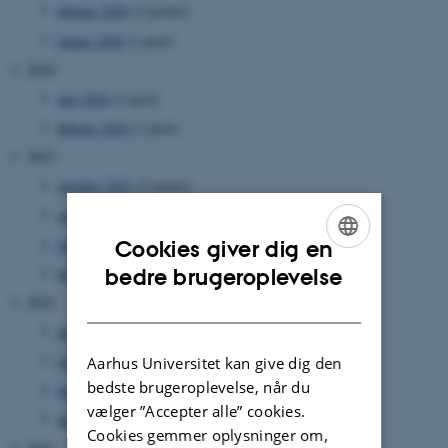
februar 2026
(2 poster)
januar 2026
(1 post)
2024
maj 2024
(1 post)
februar 2024
(1 post)
2023
oktober 2023
(2 poster)
september 2023
(2 poster)
juni 2023
(1 post)
Cookies giver dig en
ENGLISH
bedre brugeroplevelse
februar 2023
(1 post)
2022
DANISH
december 2022
(3 poster)
juni 2022
(2 poster)
Aarhus Universitet kan give dig den
bedste brugeroplevelse, når du
maj 2022
(1 post)
vælger ”Accepter alle” cookies.
april 2022
(3 poster)
Cookies gemmer oplysninger om,