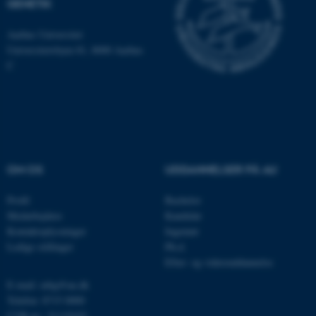
GENETIK
Aarhus Universitet
Universitetsbyen 81, 8000 Aarhus
C
ASP.NET_SessionId
Microsoft Corporation
.au.dk
JSESSIONID
Oracle Corporation
.au.dk
OM OS
UDDANNELSER PÅ AU
Profil
Bachelor
Medarbejdere
Kandidat
ARRAffinity
Microsoft Corporation
Kontaktoplysninger
Ingeniør
.mitstudie.au.dk
Ledige stillinger
Ph.d.
Efter- og videreuddannelse
E-mail: mbg@au.dk
Telefon: 8715 0000
esctx
Microsoft Corporation
.login.microsoftonline.com
CVR-nr.: 31119103