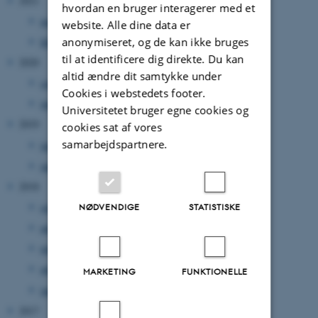
2021
hvordan en bruger interagerer med et
maj 2021
(1 post)
website. Alle dine data er
februar 2021
(2 poster)
anonymiseret, og de kan ikke bruges
til at identificere dig direkte. Du kan
2020
altid ændre dit samtykke under
september 2020
(1 post)
Cookies i webstedets footer.
juni 2020
(2 poster)
Universitetet bruger egne cookies og
2019
cookies sat af vores
samarbejdspartnere.
juni 2019
(1 post)
januar 2019
(1 post)
2018
september 2018
(1 post)
NØDVENDIGE
STATISTISKE
august 2018
(1 post)
maj 2018
(1 post)
april 2018
(1 post)
MARKETING
FUNKTIONELLE
januar 2018
(1 post)
2017