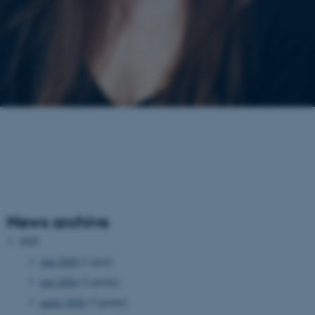
News archive
2026
juni 2026
(1 post)
maj 2026
(2 poster)
marts 2026
(3 poster)