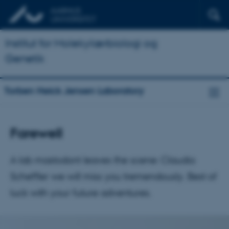
Institut for Molekylærbiologi og
Genetik
Torben Heick Jensen Laboratory
Farewell
A lab mastodont leaves the scene: Claudia
Scheffler we will miss you tremendously. Best of
luck with your future adventures.