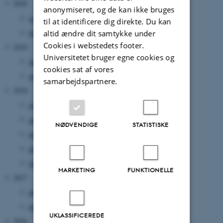
2020
anonymiseret, og de kan ikke bruges
september 2020
(1 post)
til at identificere dig direkte. Du kan
juni 2020
(2 poster)
altid ændre dit samtykke under
Cookies i webstedets footer.
2019
Universitetet bruger egne cookies og
juni 2019
(1 post)
cookies sat af vores
januar 2019
(1 post)
samarbejdspartnere.
2018
september 2018
(1 post)
august 2018
(1 post)
NØDVENDIGE
STATISTISKE
maj 2018
(1 post)
april 2018
(1 post)
januar 2018
(1 post)
MARKETING
FUNKTIONELLE
2017
april 2017
(1 post)
marts 2017
(1 post)
UKLASSIFICEREDE
2016