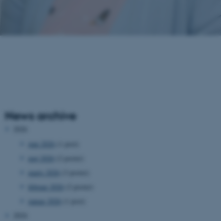
News archive
2026
juni 2026
(1 post)
maj 2026
(2 poster)
marts 2026
(3 poster)
februar 2026
(2 poster)
januar 2026
(1 post)
2024