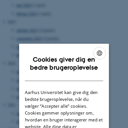
maj 2024
(1 post)
februar 2024
(1 post)
2023
oktober 2023
(2 poster)
september 2023
(2 poster)
juni 2023
(1 post)
februar 2023
(1 post)
Cookies giver dig en
2022
ENGLISH
bedre brugeroplevelse
december 2022
(3 poster)
DANISH
juni 2022
(2 poster)
maj 2022
(1 post)
Aarhus Universitet kan give dig den
april 2022
(3 poster)
bedste brugeroplevelse, når du
2021
vælger ”Accepter alle” cookies.
Cookies gemmer oplysninger om,
maj 2021
(1 post)
hvordan en bruger interagerer med et
februar 2021
(2 poster)
website. Alle dine data er