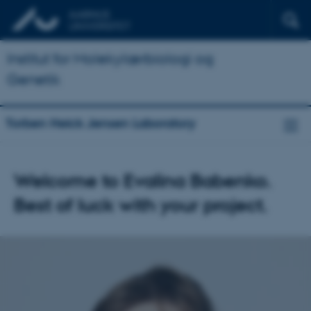
Institut for Molekylærbiologi og
Genetik
Torben Heick Jensen Laboratory
Welcome to Evalina Babenko.
Best of luck with your project.