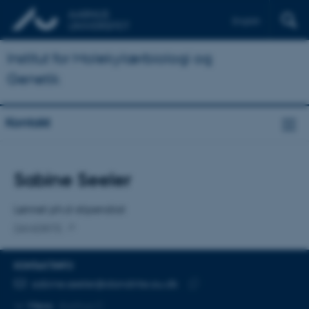
English
Institut for Molekylærbiologi og
Genetik
Kontakt
Titel
Sabine Seeler
Primær tilknytning
Lønnet ph.d-stipendiat
DANDRITE
KONTAKTINFO
MAILADRESSE
sabine.seeler@dandrite.au.dk
Kopier
Mere
Aarhus C