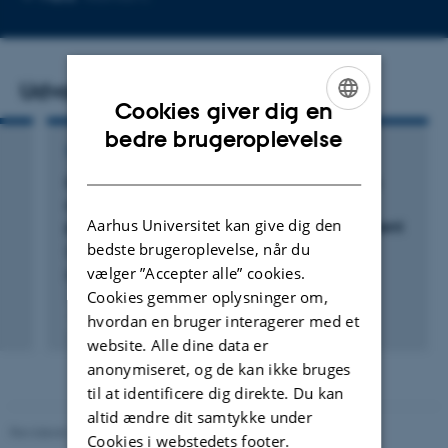
mailadresse
Udvalgte publikationer
Cookies giver dig en
ENGLISH
bedre brugeroplevelse
TIDSSKRIFTARTIKEL
DANISH
Global circRNA expression changes predate
clinical and histological improvements of
Aarhus Universitet kan give dig den
psoriasis patients upon secukinumab treatment
bedste brugeroplevelse, når du
Seeler, S. +7.
vælger ”Accepter alle” cookies.
PLoS One
Cookies gemmer oplysninger om,
Fagfællebedømt
hvordan en bruger interagerer med et
Digital
website. Alle dine data er
version
anonymiseret, og de kan ikke bruges
vedhæftet
til at identificere dig direkte. Du kan
altid ændre dit samtykke under
Revideret 11.12.2023
-
Helene Eriksen
Cookies i webstedets footer.