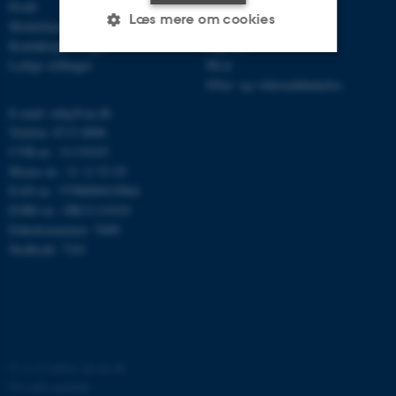
Profil
Bachelor
Læs mere om cookies
Medarbejdere
Kandidat
Kontaktoplysninger
Ingeniør
Ledige stillinger
Ph.d.
Efter- og videreuddannelse
Nødvendige
Statistiske
Marketing
E-mail: mbg@au.dk
Funktionelle
Uklassificerede
Telefon: 8715 0000
CVR-nr.: 31119103
Moms-nr.: 31 11 91 03
EAN-nr.: 5798000419964
Nødvendige cookies hjælper
EORI-nr.: DK31119103
med at gøre hjemmesiden
Enhedsnummer: 5400
brugbar ved at aktivere nogle
Stedkode: 7241
grundlæggende funktioner
som navigation mm.
Hjemmesiden kan ikke
fungerer uden disse cookies.
©
—
Cookies på au.dk
Privatlivspolitik
Navn
Udbyder / Domæne