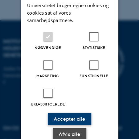
Universitetet bruger egne cookies og
cookies sat af vores
samarbejdspartnere.
INSTITUT FOR
MOLEKYLÆRBIOLOGI OG
NØDVENDIGE
STATISTISKE
GENETIK
Aarhus Universitet
Universitetsbyen 81, 8000 Aarhus
MARKETING
FUNKTIONELLE
C
UKLASSIFICEREDE
Accepter alle
OM OS
UDDANNELSER PÅ AU
Afvis alle