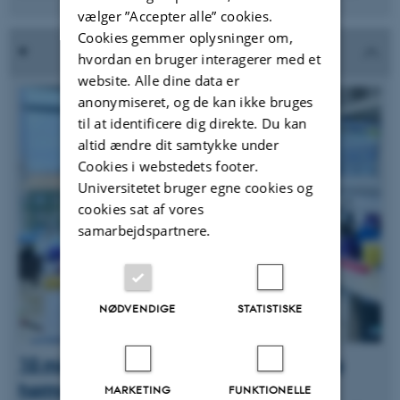
vælger ”Accepter alle” cookies.
Cookies gemmer oplysninger om,
hvordan en bruger interagerer med et
website. Alle dine data er
anonymiseret, og de kan ikke bruges
til at identificere dig direkte. Du kan
altid ændre dit samtykke under
Cookies i webstedets footer.
Universitetet bruger egne cookies og
cookies sat af vores
samarbejdspartnere.
NØDVENDIGE
STATISTISKE
10 mio. kr. til at forstå planters sukker- og
hormontransport
MARKETING
FUNKTIONELLE