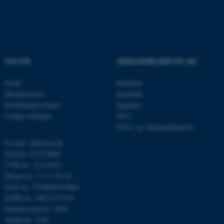
ASP.NET_SessionId
Microsoft Corporation
.au.dk
OM OS
UDDANNELSER PÅ AU
JSESSIONID
Oracle Corporation
Profil
Bachelor
.au.dk
Medarbejdere
Kandidat
Kontaktoplysninger
Ingeniør
Ledige stillinger
Ph.d.
AWSALBTGCORS
Efter- og videreuddannelse
Amazon Web Services, Inc.
airtable.com
E-mail: mbg@au.dk
Telefon: 8715 0000
CVR-nr.: 31119103
Moms-nr.: 31 11 91 03
CFTOKEN
Adobe Inc.
EAN-nr.: 5798000419964
eddiprod.au.dk
EORI-nr.: DK31119103
Enhedsnummer: 5400
Stedkode: 7241