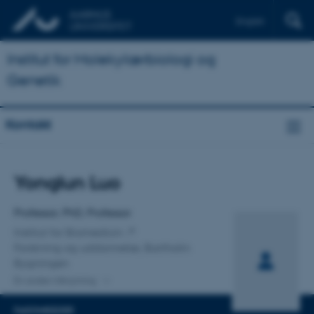
English
Institut for Molekylærbiologi og
Genetik
Kontakt
Titel
Yonglun Luo
Primær tilknytning
Professor, PhD, Professor
Institut for Biomedicin
Forskning og uddannelse, Bartholin
Bygningen
En anden tilknytning
FAGOMRÅDER