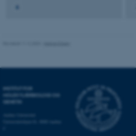
Navn
Udbyder / Domæne
be_typo_user
TYPO3 Association
.au.dk
Revideret 11.12.2023
-
Helene Eriksen
fe_typo_user
Typo3 Association
.au.dk
INSTITUT FOR
MOLEKYLÆRBIOLOGI OG
GENETIK
Aarhus Universitet
Universitetsbyen 81, 8000 Aarhus
C