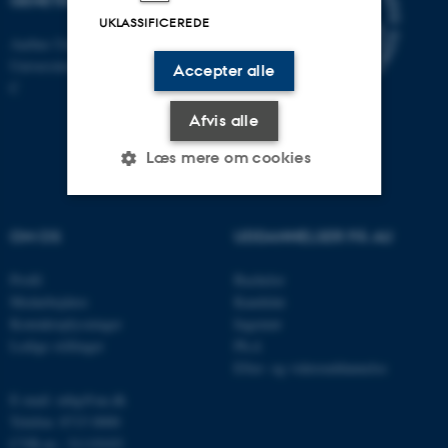
GENETIK
UKLASSIFICEREDE
Aarhus Universitet
Universitetsbyen 81, 8000 Aarhus
Accepter alle
C
Afvis alle
Læs mere om cookies
Nødvendige
Statistiske
Marketing
OM OS
UDDANNELSER PÅ AU
Funktionelle
Uklassificerede
Profil
Bachelor
Medarbejdere
Kandidat
Kontaktoplysninger
Ingeniør
Ledige stillinger
Ph.d.
Nødvendige cookies hjælper
Efter- og videreuddannelse
med at gøre hjemmesiden
E-mail: mbg@au.dk
brugbar ved at aktivere nogle
Telefon: 8715 0000
grundlæggende funktioner
CVR-nr.: 31119103