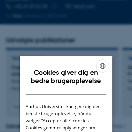
TELEFONNUMMER
MAILADRESSE
+45 29 25 56 28
Send mail
Kopier
Mere
Aarhus C, 1874-525
telefonnummer
Udvalgte publikationer
TIDSSKRIFTARTIKEL
TI
Copper-transporting P-type ATPases use a
S
Cookies giver dig en
unique ion-release pathway
P
ENGLISH
bedre brugeroplevelse
Andersson, M. +8.
W
DANISH
Nature Structural and Molecular Biology
Na
Aarhus Universitet kan give dig den
Fagfællebedømt
F
Digital
bedste brugeroplevelse, når du
version
vælger ”Accepter alle” cookies.
vedhæftet
Udvalgte aktiviteter
Flere
Cookies gemmer oplysninger om,