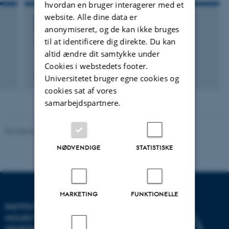
hvordan en bruger interagerer med et
website. Alle dine data er
DELTAGELSE ELLER ORGANISERING AF WORKSHOP,
anonymiseret, og de kan ikke bruges
SEMINAR ELLER KURSUS
til at identificere dig direkte. Du kan
13th International P-type ATPase meeting
altid ændre dit samtykke under
Cookies i webstedets footer.
27. september 2011
Universitetet bruger egne cookies og
cookies sat af vores
samarbejdspartnere.
Revideret 11.12.2023
-
Helene Eriksen
NØDVENDIGE
STATISTISKE
MARKETING
FUNKTIONELLE
INSTITUT FOR
MOLEKYLÆRBIOLOGI OG