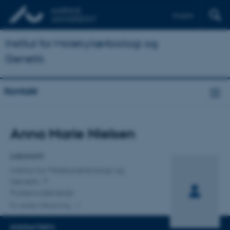
English
Institut for Molekylærbiologi og
Genetik
Kontakt
Titel
Anna Marie Nielsen
Primær tilknytning
Laborant
Institut for Molekylærbiologi og
Genetik
Proteinvidenskab
En anden tilknytning
KONTAKTINFO