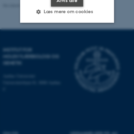
Afvis alle
Revideret 11.12.2023
-
Helene Eriksen
Læs mere om cookies
Nødvendige
Statistiske
Marketing
Funktionelle
Uklassificerede
INSTITUT FOR
MOLEKYLÆRBIOLOGI OG
GENETIK
Nødvendige cookies hjælper
Aarhus Universitet
med at gøre hjemmesiden
Universitetsbyen 81, 8000 Aarhus
brugbar ved at aktivere nogle
C
grundlæggende funktioner
som navigation mm.
Hjemmesiden kan ikke
fungerer uden disse cookies.
OM OS
UDDANNELSER PÅ AU