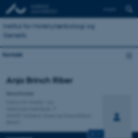
English
Institut for Molekylærbiologi og
Genetik
Kontakt
Titel
Anja Brinch Riber
Primær tilknytning
Seniorforsker
Institut for Husdyr- og
Veterinærvidenskab
ANIVET Adfærd, Stress og Dyrevelfærd
(BSW)
CV