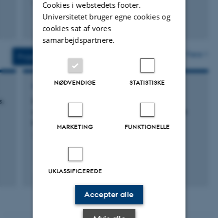
Veterinary Record
Cookies i webstedets footer.
Universitetet bruger egne cookies og
Fagfællebedømt
cookies sat af vores
Digital
samarbejdspartnere.
version
vedhæftet
Flere
Projekter
Aktiviteter
NØDVENDIGE
STATISTISKE
FORSKNINGSPROJEKT
s.
Integrating improved animal welfare and
sustainable development within the Swedish
broiler in-dustry
MARKETING
FUNKTIONELLE
1. jan. 2023
-
31. dec. 2026
UKLASSIFICEREDE
Accepter alle