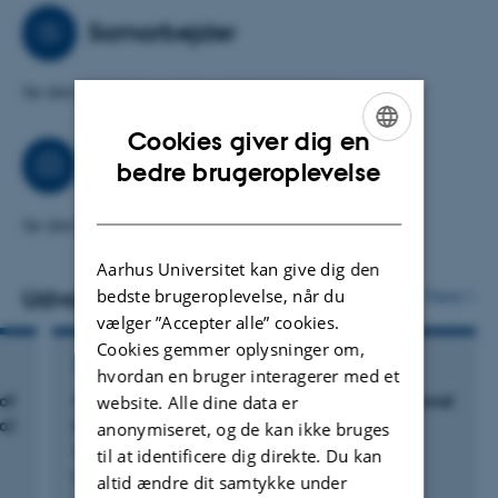
Samarbejder
Se den engelske version af hjemmesiden
Cookies giver dig en
Rådgivning
ENGLISH
bedre brugeroplevelse
DANISH
Se den engelske version af hjemmesiden
Aarhus Universitet kan give dig den
bedste brugeroplevelse, når du
Udvalgte publikationer
Flere
vælger ”Accepter alle” cookies.
Cookies gemmer oplysninger om,
TIDSSKRIFTARTIKEL
hvordan en bruger interagerer med et
of
On-farm study of walking ability in conventional
website. Alle dine data er
o)
broilers and those labelled as being higher
anonymiseret, og de kan ikke bruges
welfare
til at identificere dig direkte. Du kan
Riber, A. +2.
altid ændre dit samtykke under