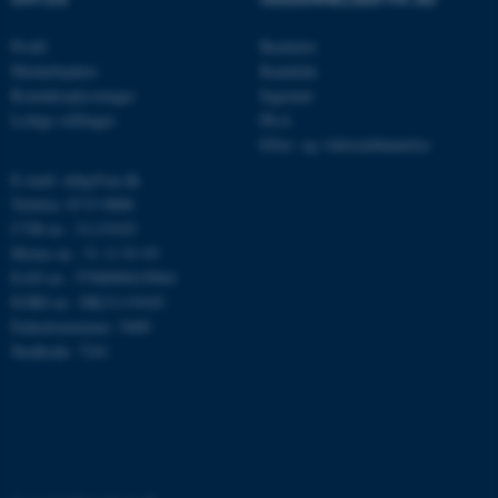
Navn
Udbyder / Domæne
Profil
Bachelor
be_typo_user
TYPO3 Association
.au.dk
Medarbejdere
Kandidat
Kontaktoplysninger
Ingeniør
Ledige stillinger
Ph.d.
Efter- og videreuddannelse
fe_typo_user
Typo3 Association
.au.dk
E-mail: mbg@au.dk
Telefon: 8715 0000
CVR-nr.: 31119103
Moms-nr.: 31 11 91 03
EAN-nr.: 5798000419964
EORI-nr.: DK31119103
Enhedsnummer: 5400
Stedkode: 7241
ASP.NET_SessionId
Microsoft Corporation
.au.dk