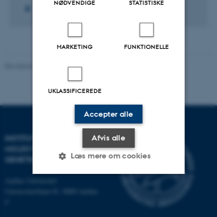
NØDVENDIGE
STATISTISKE
MARKETING
FUNKTIONELLE
Revideret 11.12.2023
-
Helene Eriksen
UKLASSIFICEREDE
Accepter alle
INSTITUT FOR
Afvis alle
MOLEKYLÆRBIOLOGI OG
Læs mere om cookies
GENETIK
Aarhus Universitet
Universitetsbyen 81, 8000 Aarhus
Nødvendige
Statistiske
Marketing
C
Funktionelle
Uklassificerede