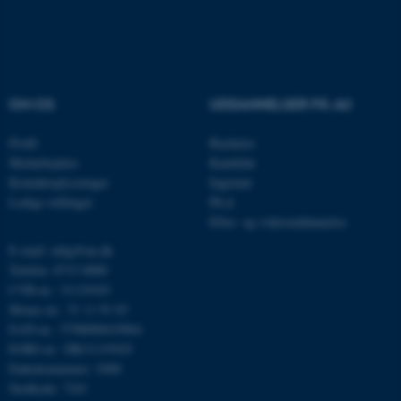
Nødvendige cookies hjælper
med at gøre hjemmesiden
OM OS
UDDANNELSER PÅ AU
brugbar ved at aktivere nogle
grundlæggende funktioner
Profil
Bachelor
som navigation mm.
Medarbejdere
Kandidat
Hjemmesiden kan ikke
Kontaktoplysninger
Ingeniør
fungerer uden disse cookies.
Ledige stillinger
Ph.d.
Efter- og videreuddannelse
E-mail: mbg@au.dk
Telefon: 8715 0000
Navn
Udbyder / Domæne
CVR-nr.: 31119103
be_typo_user
TYPO3 Association
Moms-nr.: 31 11 91 03
.au.dk
EAN-nr.: 5798000419964
EORI-nr.: DK31119103
Enhedsnummer: 5400
fe_typo_user
Typo3 Association
Stedkode: 7241
.au.dk