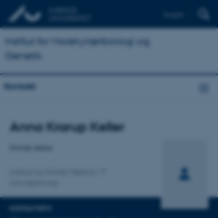
English
Institut for Molekylærbiologi og
Genetik
Kontakt
Titel
Anna Krarup Keller
Primær tilknytning
Klinisk lektor
Institut for Klinisk Medicin
Urinvejskirurgi
KONTAKTINFO