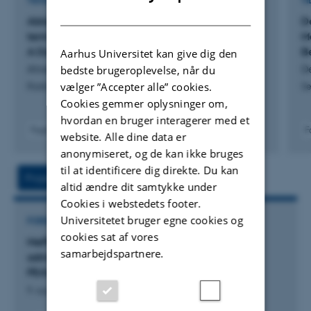
TIDSSKRIFTARTIKEL
TI
DANISH
Ablation and Surgery Show Comparable Long-
D
term Outcomes for T1a Renal Cell Carcinoma:
M
A Danish Nationwide Registry Study
B
Aarhus Universitet kan give dig den
Ahrenfeldt, J. +6.
De
bedste brugeroplevelse, når du
vælger ”Accepter alle” cookies.
Radiology
Se
Cookies gemmer oplysninger om,
hvordan en bruger interagerer med et
Fagfællebedømt
F
website. Alle dine data er
Digital
anonymiseret, og de kan ikke bruges
version
til at identificere dig direkte. Du kan
vedhæftet
Projekt
Aktiviteter
altid ændre dit samtykke under
Cookies i webstedets footer.
Universitetet bruger egne cookies og
FORSKNINGSPROJEKT
cookies sat af vores
MePEP: MePEP study - MEsenchymal stem cell
samarbejdspartnere.
administration and normothermic machine
PErfusion in Porcine renal transplantation
9. august 2026